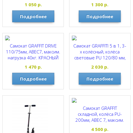
максим. нагрузка 40кг.
кг. СИНИЙ
1 050
р.
1 300
р.
ЖЁЛТЫЙ
GRAFFITI
GRAFFITI
Подробнее
Подробнее
Самокат GRAFFIT DRIVE
Самокат GRAFFITI 5 в 1, 3-
110/75мм, ABEC7, максим.
х колёсный, колёса
нагрузка 40кг. КРАСНЫЙ
световые PU 120/80 мм,
максим. нагрузка 40кг.
GRAFFITI
1 470
р.
2 030
р.
РОЗОВЫЙ
GRAFFITI
Подробнее
Подробнее
Самокат GRAFFIT
складной, колёса PU-
200мм, ABEC 7, максим.
нагрузка 60кг. ЧЁРНО-
4 500
р.
РОЗОВЫЙ С ЦВЕТАМИ