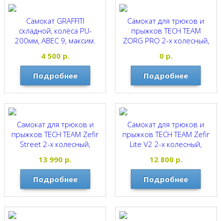
Самокат GRAFFITI
Самокат для трюков и
складной, колёса PU-
прыжков TECH TEAM
200мм, ABEC 9, максим.
ZORG PRO 2-х колесный,
нагрузка 100кг. ХАКИ
алюминиевый,колеса
4 500
р.
0
р.
110мм, подшипники
GRAFFITI
Abec-9 Chrome, тормоз
Подробнее
Подробнее
зад.колесом, дека
алюминий, вес до 100кг
TECH TEAM
Самокат для трюков и
Самокат для трюков и
прыжков TECH TEAM Zefir
прыжков TECH TEAM Zefir
Street 2-х колесный,
Lite V2 2-х колесный,
алюминиевый, колеса
алюминиевый, колеса
13 990
р.
12 800
р.
110мм, подшипники
110мм, подшипники
Abec-9 Chrome, тормоз
Abec-9 Chrome, тормоз
Подробнее
Подробнее
зад.колесом, дека
зад.колесом, дека
алюминий, вес до 100кг
алюминий, вес до 100кг
TECH TEAM
TECH TEAM