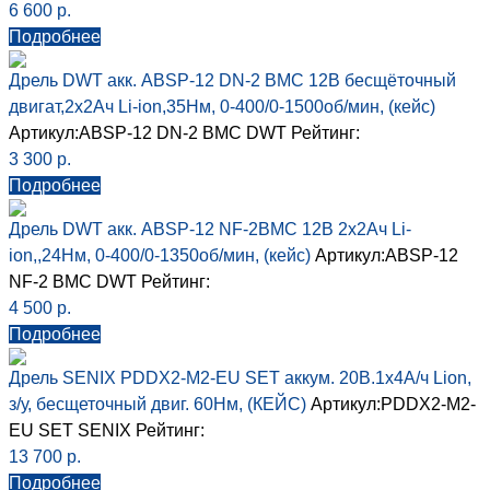
6 600
р.
Подробнее
Дрель DWT акк. ABSP-12 DN-2 BMC 12В бесщёточный
двигат,2х2Ач Li-ion,35Нм, 0-400/0-1500об/мин, (кейс)
Артикул:ABSP-12 DN-2 BMC
DWT
Рейтинг:
3 300
р.
Подробнее
Дрель DWT акк. ABSP-12 NF-2BMC 12В 2х2Ач Li-
ion,,24Нм, 0-400/0-1350об/мин, (кейс)
Артикул:ABSP-12
NF-2 BMC
DWT
Рейтинг:
4 500
р.
Подробнее
Дрель SENIX PDDX2-M2-EU SET аккум. 20В.1х4А/ч Lion,
з/у, бесщеточный двиг. 60Нм, (КЕЙС)
Артикул:PDDX2-M2-
EU SET
SENIX
Рейтинг:
13 700
р.
Подробнее