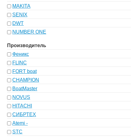
MAKITA
SENIX
DWT
NUMBER ONE
Производитель
Феникс
FLINC
FORT boat
CHAMPION
BoatMaster
NOVUS
HITACHI
СИБРТЕХ
Atemi -
STC