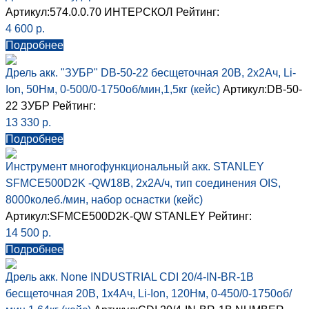
Артикул:574.0.0.70
ИНТЕРСКОЛ
Рейтинг:
4 600
р.
Подробнее
Дрель акк. "ЗУБР" DB-50-22 бесщеточная 20В, 2х2Ач, Li-
Ion, 50Нм, 0-500/0-1750об/мин,1,5кг (кейс)
Артикул:DB-50-
22
ЗУБР
Рейтинг:
13 330
р.
Подробнее
Инструмент многофункциональный акк. STANLEY
SFMCE500D2K -QW18В, 2х2А/ч, тип соединения OIS,
8000колеб./мин, набор оснастки (кейс)
Артикул:SFMCE500D2K-QW
STANLEY
Рейтинг:
14 500
р.
Подробнее
Дрель акк. None INDUSTRIAL CDI 20/4-IN-BR-1B
бесщеточная 20В, 1х4Ач, Li-Ion, 120Нм, 0-450/0-1750об/