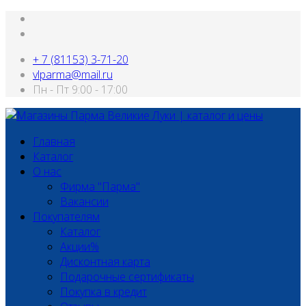
+ 7 (81153) 3-71-20
vlparma@mail.ru
Пн - Пт 9:00 - 17:00
Главная
Каталог
О нас
Фирма "Парма"
Вакансии
Покупателям
Каталог
Акции%
Дисконтная карта
Подарочные сертификаты
Покупка в кредит