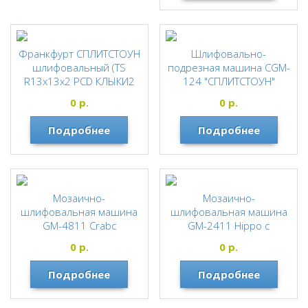
Франкфурт СПЛИТСТОУН
Шлифовально-
шлифовальный (TS
подрезная машина CGM-
R13х13х2 PCD КЛЫКИ2
124 "СПЛИТСТОУН"
левый ) 110469
СПЛИТСТОУН
0
р.
0
р.
СПЛИТСТОУН
Подробнее
Подробнее
Мозаично-
Мозаично-
шлифовальная машина
шлифовальная машина
GM-4811 Crabc
GM-2411 Hippo c
электродвигателем
электродвигателем
0
р.
0
р.
"СПЛИТСТОУН"
"СПЛИТСТОУН"
СПЛИТСТОУН
СПЛИТСТОУН
Подробнее
Подробнее