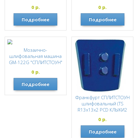
(1600/1250) бетон)
SCRAP) 127334
0
р.
0
р.
130120
СПЛИТСТОУН
СПЛИТСТОУН
Подробнее
Подробнее
Мозаично-
шлифовальная машина
GM-122G "СПЛИТСТОУН"
c двигателем Honda
0
р.
СПЛИТСТОУН
Подробнее
Франкфурт СПЛИТСТОУН
шлифовальный (TS
R13х13х2 PCD КЛЫКИ2
правый ) 110470
0
р.
СПЛИТСТОУН
Подробнее