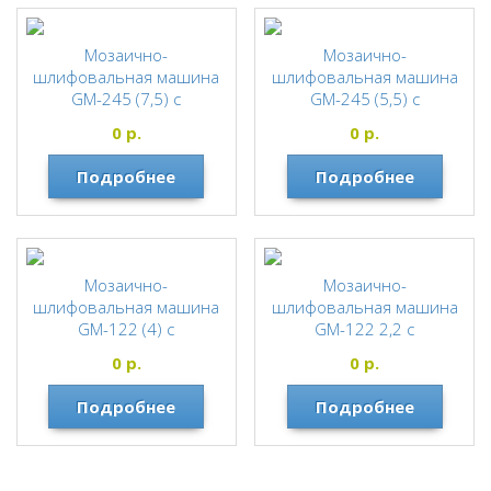
Мозаично-
Мозаично-
шлифовальная машина
шлифовальная машина
GM-245 (7,5) c
GM-245 (5,5) c
электродвигателем
электродвигателем
0
р.
0
р.
"СПЛИТСТОУН"
"СПЛИТСТОУН"
СПЛИТСТОУН
СПЛИТСТОУН
Подробнее
Подробнее
Мозаично-
Мозаично-
шлифовальная машина
шлифовальная машина
GM-122 (4) c
GM-122 2,2 c
электродвигателем
электродвигателем
0
р.
0
р.
"СПЛИТСТОУН"
"СПЛИТСТОУН"
СПЛИТСТОУН
СПЛИТСТОУН
Подробнее
Подробнее