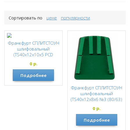
Сортировать по
цене
популярности
Франкфурт СПЛИТСТОУН
шлифовальный
(TS40х12х10х5 PCD
SCRAP) 127333
0
р.
СПЛИТСТОУН
Подробнее
Франкфурт СПЛИТСТОУН
шлифовальный
(TS40х12х8х6 №3 (80/63)
гранит,мрамор) 2176
0
р.
СПЛИТСТОУН
Подробнее