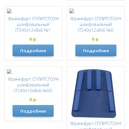
Франкфурт СПЛИТСТОУН
Франкфурт СПЛИТСТОУН
шлифовальный
шлифовальный
(TS40х12х8х6 №1
(TS40х12х8х6 №0
(315/250)
(500/400)
0
р.
0
р.
гранит,мрамор) 1487
гранит,мрамор) 1486
СПЛИТСТОУН
СПЛИТСТОУН
Подробнее
Подробнее
Франкфурт СПЛИТСТОУН
шлифовальный
(TS40х10х8х6 №00
(800/630) бетон) 127327
0
р.
СПЛИТСТОУН
Подробнее
Франкфурт СПЛИТСТОУН