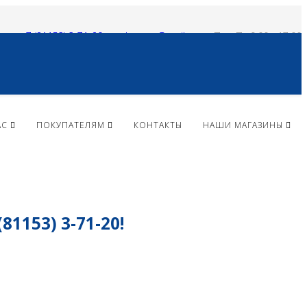
+ 7 (81153) 3-71-20
vlparma@mail.ru
Пн - Пт 9:00 - 17:00
АС
ПОКУПАТЕЛЯМ
КОНТАКТЫ
НАШИ МАГАЗИНЫ
153) 3-71-20!