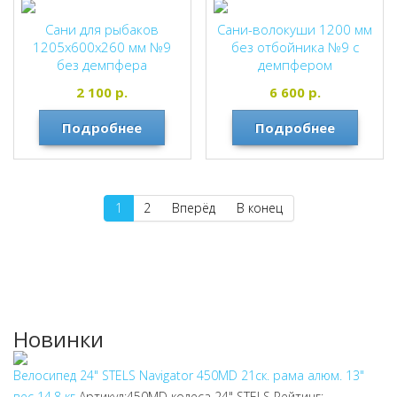
Сани для рыбаков
Сани-волокуши 1200 мм
1205х600х260 мм №9
без отбойника №9 с
без демпфера
демпфером
2 100
р.
6 600
р.
Подробнее
Подробнее
1
2
Вперёд
В конец
Новинки
Велосипед 24" STELS Navigator 450MD 21ск. рама алюм. 13"
вес 14,8 кг
Артикул:450MD колеса 24"
STELS
Рейтинг: