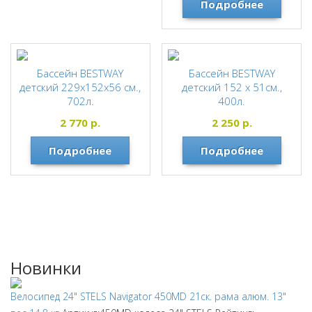
Подробнее
Бассейн BESTWAY
Бассейн BESTWAY
детский 229х152х56 см.,
детский 152 х 51см.,
702л.
400л.
BESTWAY
BESTWAY
2 770
р.
2 250
р.
Подробнее
Подробнее
Новинки
Велосипед 24" STELS Navigator 450MD 21ск. рама алюм. 13"