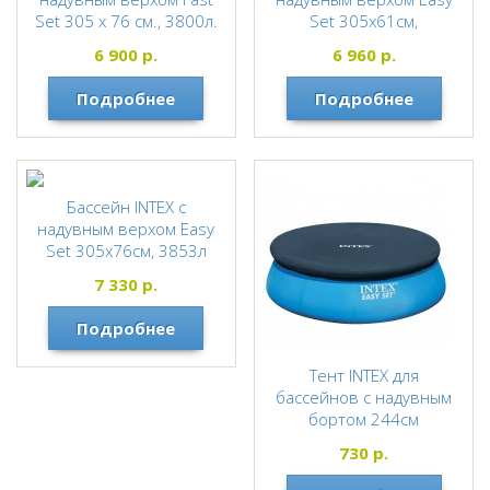
Set 305 х 76 см., 3800л.
Set 305х61см,
+ФИЛЬТР-НАСОС
3077л+ФИЛЬТР-НАСОС
6 900
р.
6 960
р.
BESTWAY
INTEX
Подробнее
Подробнее
Бассейн INTEX с
надувным верхом Easy
Set 305х76см, 3853л
+ФИЛЬТР-НАСОС
7 330
р.
INTEX
Подробнее
Тент INTEX для
бассейнов с надувным
бортом 244см
(D221х30см)
730
р.
INTEX