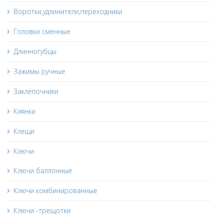
Воротки,удлинители,переходники
Головки сменные
Длинногубцы
Зажимы ручные
Заклёпочники
Киянки
Клещи
Ключи
Ключи баллонные
Ключи комбинированные
Ключи -трещотки