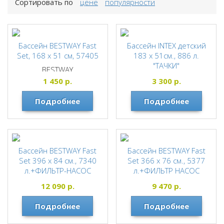
Сортировать по
цене
популярности
Бассейн BESTWAY Fast
Бассейн INTEX детский
Set, 168 x 51 см, 57405
183 х 51см., 886 л.
"ТАЧКИ"
BESTWAY
INTEX
1 450
р.
3 300
р.
Подробнее
Подробнее
Бассейн BESTWAY Fast
Бассейн BESTWAY Fast
Set 396 х 84 см., 7340
Set 366 х 76 см., 5377
л.+ФИЛЬТР-НАСОС
л.+ФИЛЬТР НАСОС
BESTWAY
BESTWAY
12 090
р.
9 470
р.
Подробнее
Подробнее