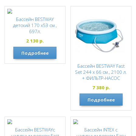
Бассейн BESTWAY
детский 170 х53 см.,
697л.
BESTWAY
2 130
р.
Подробнее
Бассейн BESTWAY Fast
Set 244 х 66 см., 2100 л.
+ ФИЛЬТР-НАСОС
BESTWAY
7 380
р.
Подробнее
Бассейн BESTWAYс
Бассейн INTEX с
надувным верхом Fast
надувным верхом Easy