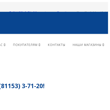
+ 7 (81153) 3-71-20
vlparma@mail.ru
Пн - Пт 9:00 - 17:00
АС
ПОКУПАТЕЛЯМ
КОНТАКТЫ
НАШИ МАГАЗИНЫ
153) 3-71-20!