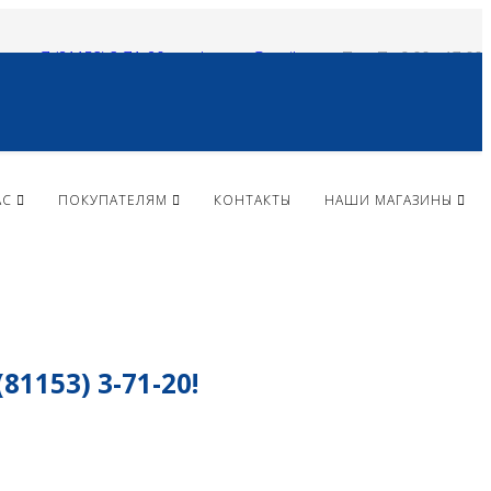
+ 7 (81153) 3-71-20
vlparma@mail.ru
Пн - Пт 9:00 - 17:00
АС
ПОКУПАТЕЛЯМ
КОНТАКТЫ
НАШИ МАГАЗИНЫ
153) 3-71-20!