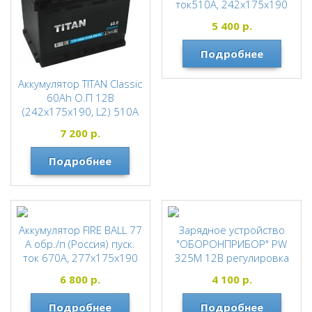
ток510А, 242х175х190
FIREBALL
5 400
р.
Подробнее
Аккумулятор TITAN Classic
60Ah О.П 12В
(242x175x190, L2) 510А
для автомобиля
7 200
р.
TITAN
Подробнее
Аккумулятор FIRE BALL 77
Зарядное устройство
А обр./п (Россия) пуск.
"ОБОРОНПРИБОР" PW
ток 670А, 277х175х190
325М 12В регулировка
тока 0,8-18А, 0,95кг
FIREBALL
6 800
р.
4 100
р.
ОБОРОНПРИБОР
Подробнее
Подробнее