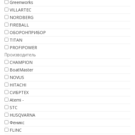
Greenworks
VILLARTEC
NORDBERG
FIREBALL
ОБОРОНПРИБОР
TITAN
PROFIPOWER
Производитель
CHAMPION
BoatMaster
NOVUS
HITACHI
СИБРТЕХ
Atemi -
STC
HUSQVARNA
Феникс
FLINC