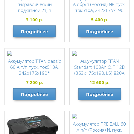
гидравлический
А обр/п (Россия) NR пуск.
подкатной 2т, h
ток510А, 242х175х190
подьема=140-340*
FIREBALL
3 100
р.
5 400
р.
STELS
Подробнее
Подробнее
Аккумулятор TITAN classic
Аккумулятор TITAN
60 А п/п пуск. ток510А,
Standart 100Ah О.П 12В
242х175х190*
(353x175x190, L5) 820А
для автомобиля
TITAN
7 200
р.
12 600
р.
TITAN
Подробнее
Подробнее
Аккумулятор FIRE BALL 60
А п/п (Россия) N, пуск.