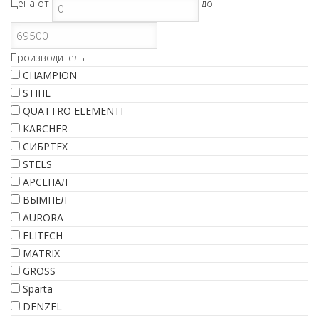
Цена
от
до
Производитель
CHAMPION
STIHL
QUATTRO ELEMENTI
KARCHER
СИБРТЕХ
STELS
АРСЕНАЛ
ВЫМПЕЛ
AURORA
ELITECH
MATRIX
GROSS
Sparta
DENZEL