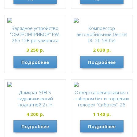
Зарядное устройство
Компрессор
"ОБОРОНПРИБОР" PW-
автомобильный Denzel
265 12В регулировка
DС-20 58054
тока 0,4-6А,0,85кг
DENZEL
3 250
р.
2 030
р.
ОБОРОНПРИБОР
Подробнее
Подробнее
Домкрат STELS
Отвёртка реверсивная с
гидравлический
набором бит и торцевых
подкатной 2т, h
головок "Сибртех", 26
подьема=140-340, кейс*
предметов
4 200
р.
1 140
р.
STELS
СИБРТЕХ
Подробнее
Подробнее