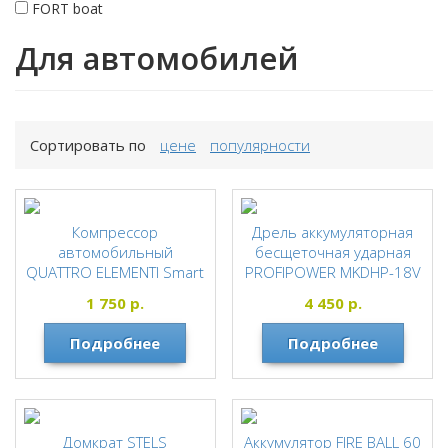
FORT boat
Для автомобилей
Сортировать по
цене
популярности
Компрессор
Дрель аккумуляторная
автомобильный
бесщеточная ударная
QUATTRO ELEMENTI Smart
PROFIPOWER MKDHP-18V
45 с фонарем (792-100)
без АКБ и ЗУ
1 750
р.
4 450
р.
QUATTRO ELEMENTI
PROFIPOWER
Подробнее
Подробнее
Домкрат STELS
Аккумулятор FIRE BALL 60