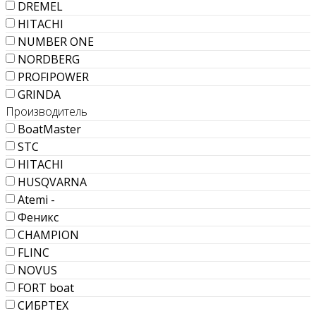
DREMEL
HITACHI
NUMBER ONE
NORDBERG
PROFIPOWER
GRINDA
Производитель
BoatMaster
STC
HITACHI
HUSQVARNA
Atemi -
Феникс
CHAMPION
FLINC
NOVUS
FORT boat
СИБРТЕХ