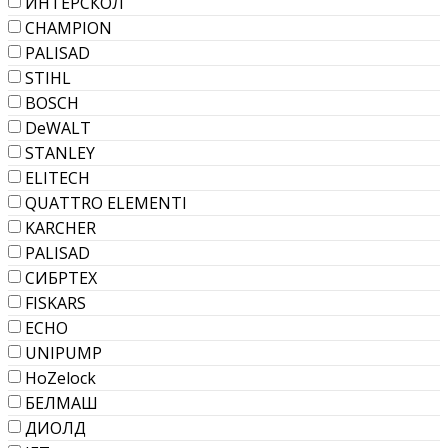
ИНТЕРСКОЛ
CHAMPION
PALISAD
STIHL
BOSCH
DeWALT
STANLEY
ELITECH
QUATTRO ELEMENTI
KARCHER
PALISAD
СИБРТЕХ
FISKARS
ECHO
UNIPUMP
HoZelock
БЕЛМАШ
ДИОЛД