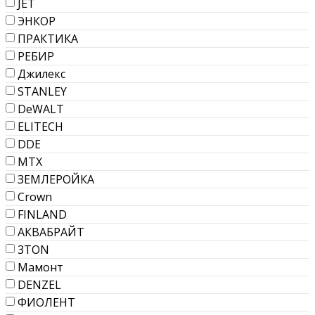
JET
ЭНКОР
ПРАКТИКА
РЕБИР
Джилекс
STANLEY
DeWALT
ELITECH
DDE
МТХ
ЗЕМЛЕРОЙКА
Crown
FINLAND
АКВАБРАЙТ
3TON
Мамонт
DENZEL
ФИОЛЕНТ