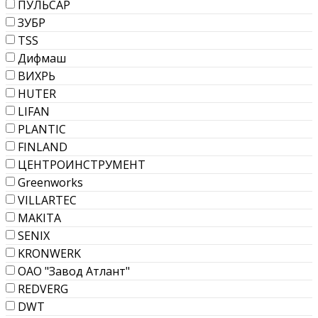
ПУЛЬСАР
ЗУБР
TSS
Дифмаш
ВИХРЬ
HUTER
LIFAN
PLANTIC
FINLAND
ЦЕНТРОИНСТРУМЕНТ
Greenworks
VILLARTEC
MAKITA
SENIX
KRONWERK
ОАО "Завод Атлант"
REDVERG
DWT