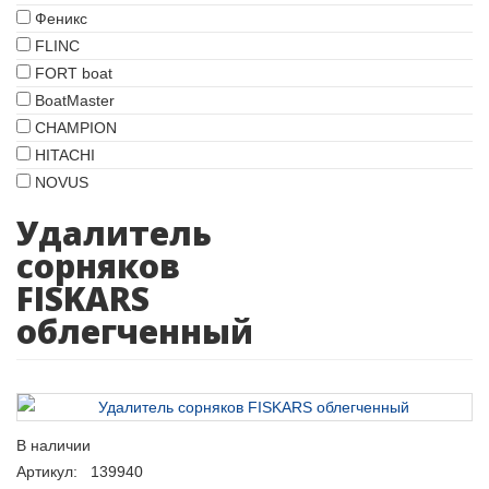
Феникс
FLINC
FORT boat
BoatMaster
CHAMPION
HITACHI
NOVUS
Удалитель
сорняков
FISKARS
облегченный
В наличии
Артикул: 139940