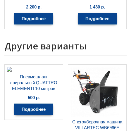
0502-ч
FISKARS
2 200
р.
1 430
р.
ЦЕНТРОИНСТРУМЕНТ
Подробнее
Подробнее
Другие варианты
Пневмошланг
спиральный QUATTRO
ELEMENTI 10 метров
разъем euro 770-940
500
р.
QUATTRO ELEMENTI
Подробнее
Снегоуборочная машина
VILLARTEC WB6966E