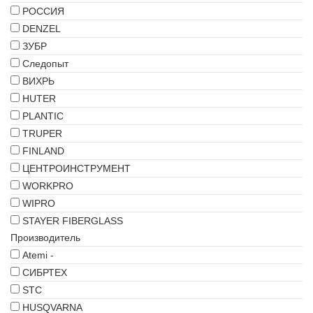
РОССИЯ
DENZEL
ЗУБР
Следопыт
ВИХРЬ
HUTER
PLANTIC
TRUPER
FINLAND
ЦЕНТРОИНСТРУМЕНТ
WORKPRO
WIPRO
STAYER FIBERGLASS
Производитель
Atemi -
СИБРТЕХ
STC
HUSQVARNA