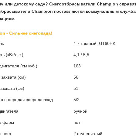
ну или детскому саду? Снегоотбрасыватели Champion справят
тбрасыватели Champion поставляются коммунальным служба
зациям.
on - Сильнее снегопада!
ль
4-х тактный, G160HK
ь (кВт/л.с.)
4,1 / 5,5
вигателя (см куб.)
163
захвата (см)
56
захвата (см)
51
тво передач вперед/назад
5/2
двигателя
ручной
е фары
нет
снега
2 ступенчатый