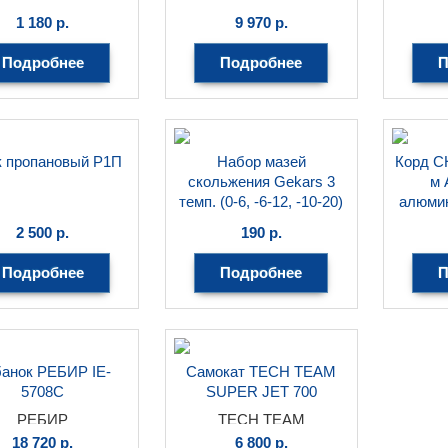
на 5,7мм MATRIX
STELS
1 180
р.
9 970
р.
(к-т 5000 шт)
MATRIX
Подробнее
Подробнее
П
к пропановый Р1П
Набор мазей
Корд C
скольжения Gekars 3
м 
темп. (0-6, -6-12, -10-20)
алюмин
СН-33
с
2 500
р.
190
р.
Gekars
Подробнее
Подробнее
П
анок РЕБИР IE-
Самокат TECH TEAM
5708С
SUPER JET 700
РЕБИР
TECH TEAM
18 720
р.
6 800
р.