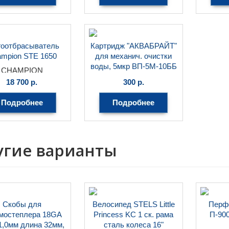
гоотбрасыватель
Картридж "АКВАБРАЙТ"
mpion STE 1650
для механич. очистки
воды, 5мкр ВП-5М-10ББ
CHAMPION
АКВАБРАЙТ
18 700
р.
300
р.
Подробнее
Подробнее
угие варианты
Скобы для
Велосипед STELS Little
Перфо
мостеплера 18GA
Princess KC 1 ск. рама
П-900
1,0мм длина 32мм,
сталь колеса 16"