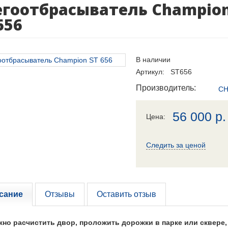
егоотбрасыватель Champio
656
В наличии
Артикул: ST656
Производитель:
CH
56 000
р.
Цена:
Следить за ценой
сание
Отзывы
Оставить отзыв
жно расчистить двор, проложить дорожки в парке или сквере,