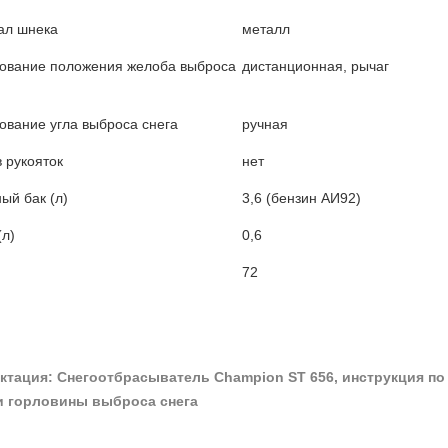
ал шнека
металл
ование положения желоба выброса
дистанционная, рычаг
ование угла выброса снега
ручная
 рукояток
нет
ый бак (л)
3,6 (бензин АИ92)
(л)
0,6
72
ктация: Снегоотбрасыватель Champion ST 656, инструкция по 
и горловины выброса снега