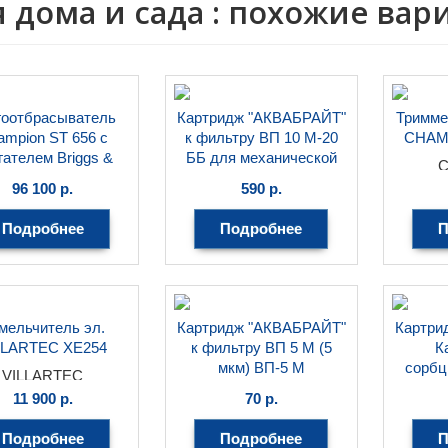
 дома и сада : похожие ва
гоотбрасыватель
Картридж "АКВАБРАЙТ"
Тримме
ampion ST 656 с
к фильтру ВП 10 М-20
CHAM
гателем Briggs &
ББ для механической
Stratton
очистки воды, 10мкм,
96 100
р.
590
р.
Big Blue 20"
CHAMPION
АКВАБРАЙТ
Подробнее
Подробнее
П
мельчитель эл.
Картридж "АКВАБРАЙТ"
Картри
LLARTEC XE254
к фильтру ВП 5 М (5
К
мкм) ВП-5 М
сорбц
VILLARTEC
во
АКВАБРАЙТ
11 900
р.
70
р.
А
Подробнее
Подробнее
П