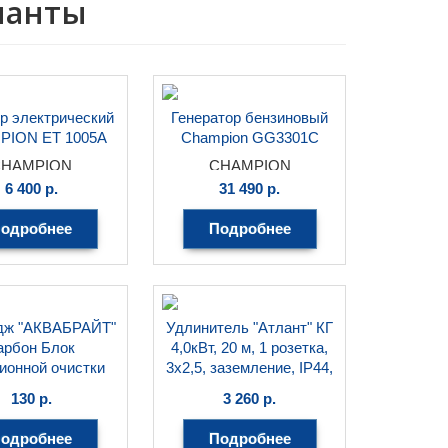
рианты
р электрический
Генератор бензиновый
PION ET 1005A
Champion GG3301C
CHAMPION
CHAMPION
6 400
р.
31 490
р.
одробнее
Подробнее
дж "АКВАБРАЙТ"
Удлинитель "Атлант" КГ
арбон Блок
4,0кВт, 20 м, 1 розетка,
ионной очистки
3х2,5, заземление, IP44,
ды от хлора
16А, морозостойкий
130
р.
3 260
р.
кабель, на рамке
КВАБРАЙТ
ОАО "Завод Атлант"
одробнее
Подробнее