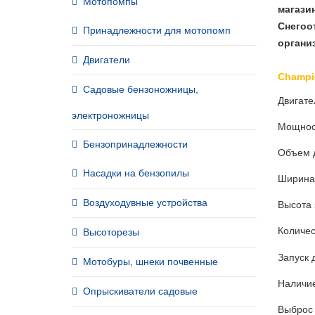
Мотопомпы
магази
Снегоо
Принадлежности для мотопомп
органи
Двигатели
Champi
Садовые бензоножницы,
Двигате
электроножницы
Мощност
Бензопринадлежности
Объем д
Насадки на бензопилы
Ширина 
Воздуходувные устройства
Высота 
Количес
Высоторезы
Запуск 
Мотобуры, шнеки почвенные
Наличи
Опрыскиватели садовые
Выброс 