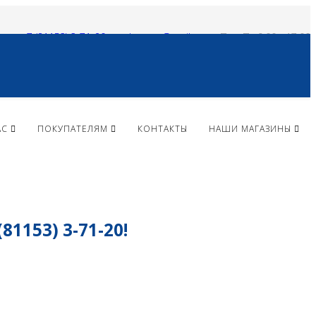
+ 7 (81153) 3-71-20
vlparma@mail.ru
Пн - Пт 9:00 - 17:00
АС
ПОКУПАТЕЛЯМ
КОНТАКТЫ
НАШИ МАГАЗИНЫ
153) 3-71-20!