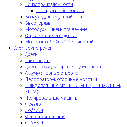
Бензопринадлежности
Насадки на бензопилы
Воздуходувные устройства
Высоторезы
Мотобуры, шнеки почвенные
Опрыскиватели садовые
Молоток отбойный бензиновый
Электроинструмент
Дрели
Гайковерты
Дрели аккумуляторные, шуруповерты
Аккумуляторные отвертки
Перфораторы, отбойные молотки
Шлифовальные машины (МШУ, ПШМ, ЛШМ,
ЭШМ)
Полировальные машины
Фрезер
Лобзики
Фен строительный
СТАНКИ