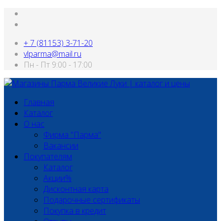
+ 7 (81153) 3-71-20
vlparma@mail.ru
Пн - Пт 9:00 - 17:00
Главная
Каталог
О нас
Фирма "Парма"
Вакансии
Покупателям
Каталог
Акции%
Дисконтная карта
Подарочные сертификаты
Покупка в кредит