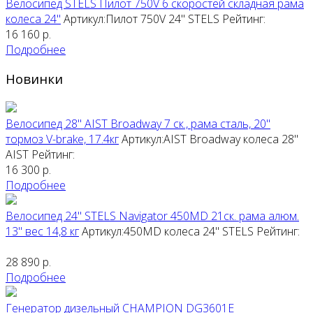
Велосипед STELS Пилот 750V 6 скоростей складная рама
колеса 24"
Артикул:Пилот 750V 24"
STELS
Рейтинг:
16 160
р.
Подробнее
Новинки
Велосипед 28" AIST Broadway 7 ск., рама сталь, 20"
тормоз V-brake, 17.4кг
Артикул:AIST Broadway колеса 28"
AIST
Рейтинг:
16 300
р.
Подробнее
Велосипед 24" STELS Navigator 450MD 21ск. рама алюм.
13" вес 14,8 кг
Артикул:450MD колеса 24"
STELS
Рейтинг:
28 890
р.
Подробнее
Генератор дизельный CHAMPION DG3601E