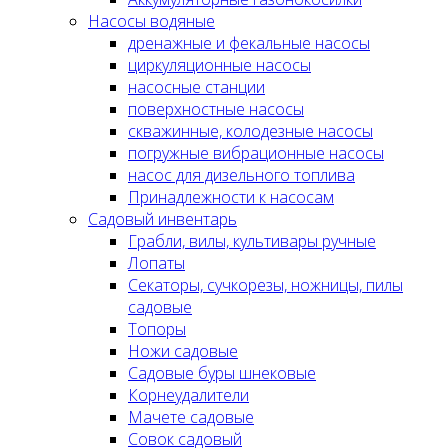
Насосы водяные
дренажные и фекальные насосы
циркуляционные насосы
насосные станции
поверхностные насосы
скважинные, колодезные насосы
погружные вибрационные насосы
насос для дизельного топлива
Принадлежности к насосам
Садовый инвентарь
Грабли, вилы, культивары ручные
Лопаты
Секаторы, сучкорезы, ножницы, пилы
садовые
Топоры
Ножи садовые
Садовые буры шнековые
Корнеудалители
Мачете садовые
Совок садовый