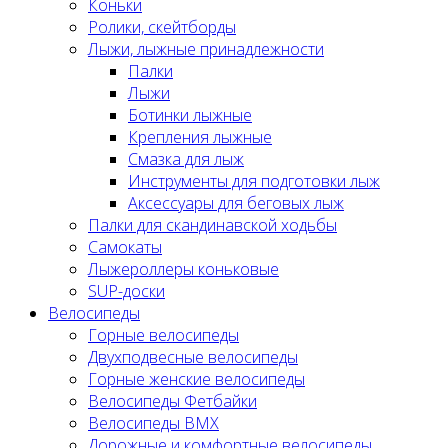
Коньки
Ролики, скейтборды
Лыжи, лыжные принадлежности
Палки
Лыжи
Ботинки лыжные
Крепления лыжные
Смазка для лыж
Инструменты для подготовки лыж
Аксессуары для беговых лыж
Палки для скандинавской ходьбы
Самокаты
Лыжероллеры коньковые
SUP-доски
Велосипеды
Горные велосипеды
Двухподвесные велосипеды
Горные женские велосипеды
Велосипеды Фетбайки
Велосипеды BMX
Дорожные и комфортные велосипеды