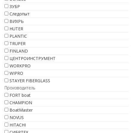
ЗУБР
Следопыт
ВИХРЬ
HUTER
PLANTIC
TRUPER
FINLAND
ЦЕНТРОИНСТРУМЕНТ
WORKPRO
WIPRO
STAYER FIBERGLASS
Производитель
FORT boat
CHAMPION
BoatMaster
NOVUS
HITACHI
СИБРТЕХ