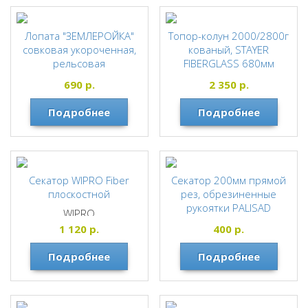
Лопата "ЗЕМЛЕРОЙКА"
Топор-колун 2000/2800г
совковая укороченная,
кованый, STAYER
рельсовая
FIBERGLASS 680мм
сталь,березовый
STAYER FIBERGLASS
690
р.
2 350
р.
черенок с ручкой ,длина
720мм
Подробнее
Подробнее
ЗЕМЛЕРОЙКА
Секатор WIPRO Fiber
Секатор 200мм прямой
плоскостной
рез, обрезиненные
рукоятки PALISAD
WIPRO
PALISAD
1 120
р.
400
р.
Подробнее
Подробнее