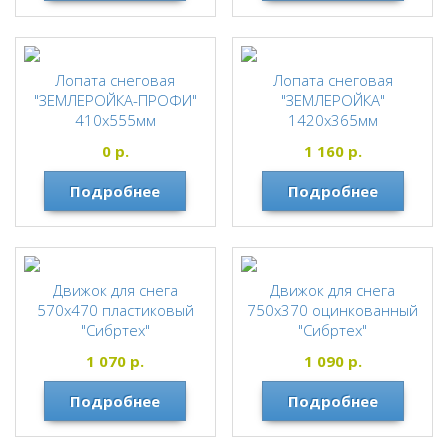
Лопата снеговая
Лопата снеговая
"ЗЕМЛЕРОЙКА-ПРОФИ"
"ЗЕМЛЕРОЙКА"
410х555мм
1420х365мм
алюминиевый черенок
алюминиевый черенок
0
р.
1 160
р.
ЗЕМЛЕРОЙКА
ЗЕМЛЕРОЙКА
Подробнее
Подробнее
Движок для снега
Движок для снега
570х470 пластиковый
750х370 оцинкованный
"Сибртех"
"Сибртех"
СИБРТЕХ
СИБРТЕХ
1 070
р.
1 090
р.
Подробнее
Подробнее