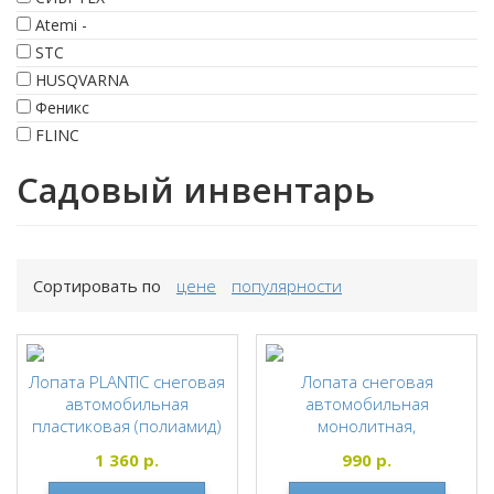
Atemi -
STC
HUSQVARNA
Феникс
FLINC
Садовый инвентарь
Сортировать по
цене
популярности
Лопата PLANTIC снеговая
Лопата снеговая
автомобильная
автомобильная
пластиковая (полиамид)
монолитная,
230х300х630 мм 0,45кг
ударопрочный
1 360
р.
990
р.
Plantic Auto
морозостойкий пластик
350х690мм "ЗУБР"