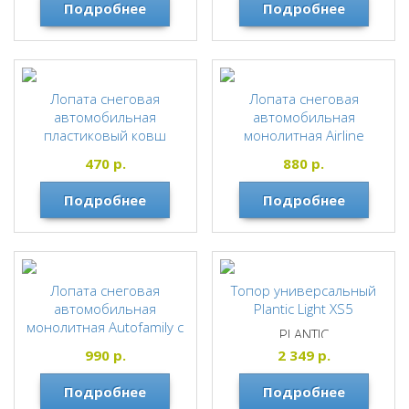
PLANTIC
Подробнее
Подробнее
"БУРАН"
ЗУБР
Лопата снеговая
Лопата снеговая
автомобильная
автомобильная
пластиковый ковш
монолитная Airline
280х365х915мм,
470
р.
880
р.
черенок аллюм. "СИБИН"
"АВТО-28"
Подробнее
Подробнее
Лопата снеговая
Топор универсальный
автомобильная
Plantic Light ХS5
монолитная Autofamily с
PLANTIC
метал. кантом,
990
р.
2 349
р.
245х299х800мм
Подробнее
Подробнее