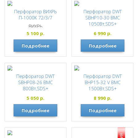
Перфоратор ВИХРЬ
Перфоратор DWT
П-1000К 72/3/7
SBHP10-30 BMC
1050Вт,SDS+
ВИХРЬ
3,6Дж.3реж.предохран.м
5 100
р.
6 990
р.
уфта,морозостойкий
кабель,3,0кг. (кейс)
Подробнее
Подробнее
DWT
Перфоратор DWT
Перфоратор DWT
SBHP08-26 BMC
BHP15-32 V BMC
800Вт,SDS+
1500Вт,SDS+
2,8Дж.3реж.предохран.м
6Дж.3реж.предохр.муфт
5 050
р.
8 990
р.
уфта,морозостойкий
а,антивибрац.система,м
кабель2,8кг. (кейс)
орозостойкий
Подробнее
Подробнее
кабель,5,4кг. (кейс)
DWT
DWT