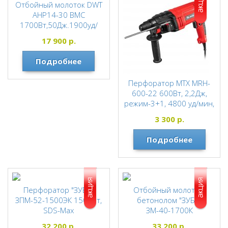
Отбойный молоток DWT
AHP14-30 BMC
1700Вт,50Дж.1900уд/
мин.антивибрац.систем
17 900
р.
а,морозостойкий кабель,
14,5кг. (кейс)
Подробнее
DWT
Перфоратор MTX MRH-
600-22 600Вт, 2,2Дж,
режим-3+1, 4800 уд/мин,
1скорость-1600об/мин,
3 300
р.
металл-13мм,
бетон-22мм,
Подробнее
дерево-30мм 2,8 кг
(КОРОБКА)
МТХ
Перфоратор "ЗУБР"
Отбойный молоток-
ЗПМ-52-1500ЭК 1500Вт,
бетонолом "ЗУБР"
SDS-Max
ЗМ-40-1700К
ЗУБР
ЗУБР
32 200
р.
33 200
р.