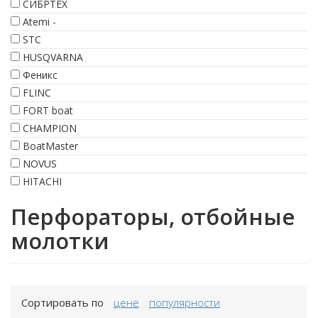
СИБРТЕХ
Atemi -
STC
HUSQVARNA
Феникс
FLINC
FORT boat
CHAMPION
BoatMaster
NOVUS
HITACHI
Перфораторы, отбойные
молотки
Сортировать по
цене
популярности