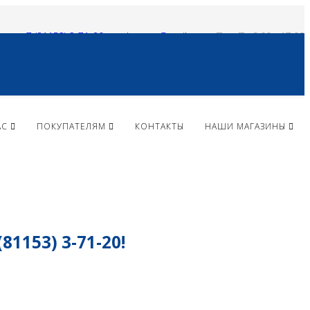
+ 7 (81153) 3-71-20
vlparma@mail.ru
Пн - Пт 9:00 - 17:00
АС
ПОКУПАТЕЛЯМ
КОНТАКТЫ
НАШИ МАГАЗИНЫ
153) 3-71-20!