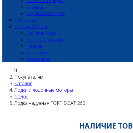
Покупка в кредит
Отзывы
Сервисный центр
Контакты
Наши магазины
Великие Луки
Новосокольники
Невель
Новоржев
Бежаницы
Покупателям
Каталог
Лодки и лодочные моторы
Лодки
Лодка надувная FORT BOAT 260
НАЛИЧИЕ ТОВА