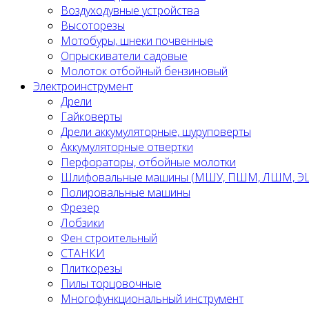
Воздуходувные устройства
Высоторезы
Мотобуры, шнеки почвенные
Опрыскиватели садовые
Молоток отбойный бензиновый
Электроинструмент
Дрели
Гайковерты
Дрели аккумуляторные, шуруповерты
Аккумуляторные отвертки
Перфораторы, отбойные молотки
Шлифовальные машины (МШУ, ПШМ, ЛШМ, 
Полировальные машины
Фрезер
Лобзики
Фен строительный
СТАНКИ
Плиткорезы
Пилы торцовочные
Многофункциональный инструмент