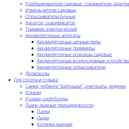
Разбрызгиватели садовые, соединители, адапте
Измельчители садовые
Опрыскиватели ручные
Аэратор, скарификатор
Триммер электрический
Аккумуляторные агрегаты
Аккумуляторные цепные пилы
Аккумуляторные триммеры
Аккумуляторные ножницы садовые
Аккумуляторные воздуходувные устройств
Аккумуляторные опрыскиватели
Дровоколы
Для спорта и отдыха
Санки, тюбинги "ватрушки", снегокаты, ледянки
Коньки
Ролики, скейтборды
Лыжи, лыжные принадлежности
Палки
Лыжи
Ботинки лыжные