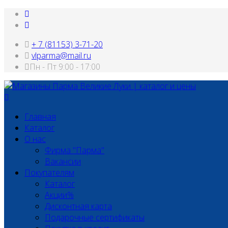
+ 7 (81153) 3-71-20
vlparma@mail.ru
Пн - Пт 9:00 - 17:00
Главная
Каталог
О нас
Фирма "Парма"
Вакансии
Покупателям
Каталог
Акции%
Дисконтная карта
Подарочные сертификаты