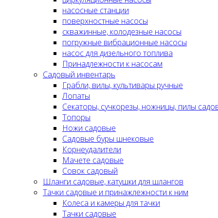
насосные станции
поверхностные насосы
скважинные, колодезные насосы
погружные вибрационные насосы
насос для дизельного топлива
Принадлежности к насосам
Садовый инвентарь
Грабли, вилы, культивары ручные
Лопаты
Секаторы, сучкорезы, ножницы, пилы садо
Топоры
Ножи садовые
Садовые буры шнековые
Корнеудалители
Мачете садовые
Совок садовый
Шланги садовые, катушки для шлангов
Тачки садовые и принажлежности к ним
Колеса и камеры для тачки
Тачки садовые