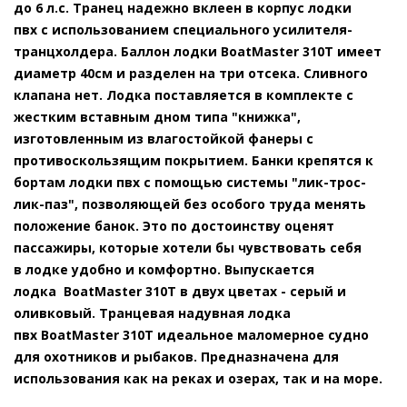
до 6 л.с. Транец надежно вклеен в корпус лодки
пвх с использованием специального усилителя-
транцхолдера. Баллон лодки BoatMaster 310Т имеет
диаметр 40см и разделен на три отсека. Сливного
клапана нет. Лодка поставляется в комплекте с
жестким вставным дном типа "книжка",
изготовленным из влагостойкой фанеры с
противоскользящим покрытием. Банки крепятся к
бортам лодки пвх с помощью системы "лик-трос-
лик-паз", позволяющей без особого труда менять
положение банок. Это по достоинству оценят
пассажиры, которые хотели бы чувствовать себя
в лодке удобно и комфортно. Выпускается
лодка BoatMaster 310T в двух цветах - серый и
оливковый. Транцевая надувная лодка
пвх BoatMaster 310T идеальное маломерное судно
для охотников и рыбаков. Предназначена для
использования как на реках и озерах, так и на море.