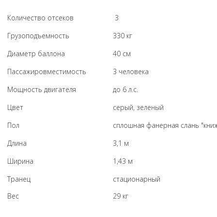
Количество отсеков
3
Грузоподъемность
330 кг
Диаметр баллона
40 см
Пассажировместимость
3 человека
Мощность двигателя
до 6 л.с.
Цвет
серый, зеленый
Пол
сплошная фанерная слань "кни
Длина
3,1 м
Ширина
1,43 м
Транец
стационарный
Вес
29 кг