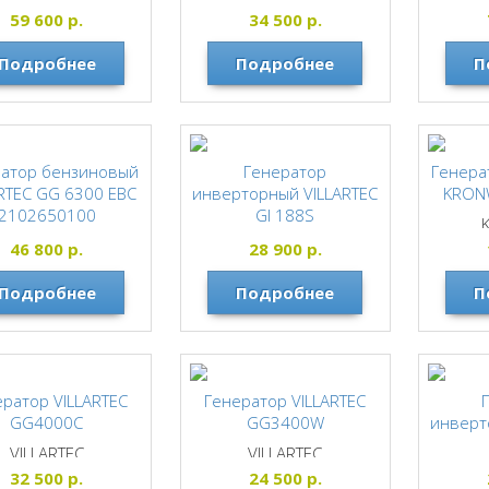
VILLARTEC
VILLARTEC
59 600
р.
34 500
р.
Подробнее
Подробнее
П
ратор бензиновый
Генератор
Генера
RTEC GG 6300 EBC
инверторный VILLARTEC
KRON
2102650100
GI 188S
VILLARTEC
VILLARTEC
46 800
р.
28 900
р.
Подробнее
Подробнее
П
ератор VILLARTEC
Генератор VILLARTEC
GG4000C
GG3400W
инверт
VILLARTEC
VILLARTEC
32 500
р.
24 500
р.