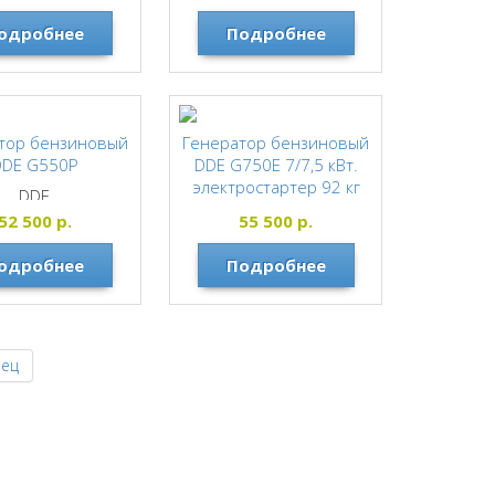
одробнее
Подробнее
тор бензиновый
Генератор бензиновый
DDE G550Р
DDE G750Е 7/7,5 кВт.
электростартер 92 кг
DDE
917-460
52 500
р.
55 500
р.
DDE
одробнее
Подробнее
нец