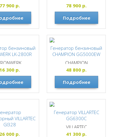
77 900
р.
78 900
р.
одробнее
Подробнее
тор бензиновый
Генератор бензиновый
WERK LK-2800R
CHAMPION GG5000EW
KRONWERK
CHAMPION
16 300
р.
48 800
р.
одробнее
Подробнее
Генератор
Генератор VILLARTEC
орный VILLARTEC
GG6300С
GI328
VILLARTEC
VILLARTEC
26 000
р.
41 300
р.