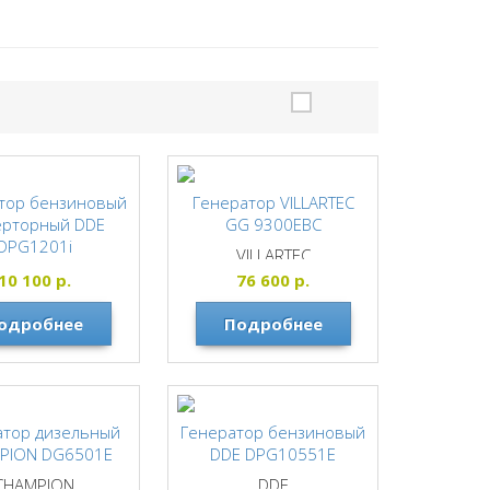
тор бензиновый
Генератор VILLARTEC
ерторный DDE
GG 9300ЕВС
DPG1201i
VILLARTEC
DDE
10 100
р.
76 600
р.
одробнее
Подробнее
атор дизельный
Генератор бензиновый
PION DG6501E
DDE DPG10551E
CHAMPION
DDE