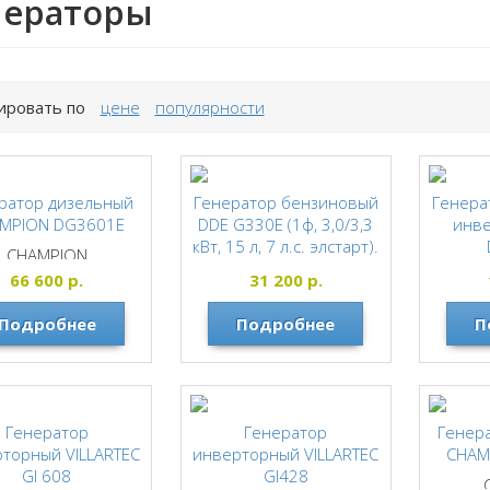
нераторы
ировать по
цене
популярности
ратор дизельный
Генератор бензиновый
Генера
MPION DG3601E
DDE G330E (1ф, 3,0/3,3
инв
кВт, 15 л, 7 л.с. элстарт).
CHAMPION
DDE
66 600
р.
31 200
р.
Подробнее
Подробнее
П
Генератор
Генератор
Генер
торный VILLARTEC
инверторный VILLARTEC
CHAM
GI 608
GI428