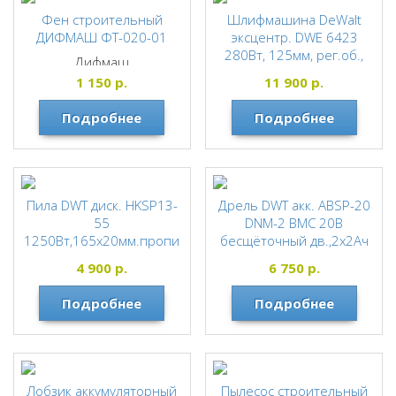
Фен строительный
Шлифмашина DeWalt
ДИФМАШ ФТ-020-01
эксцентр. DWE 6423
280Вт, 125мм, рег.об.,
Дифмаш
8000-12000об.мин.,
1 150
р.
11 900
р.
2,0кг
DeWALT
Подробнее
Подробнее
Пила DWT диск. HKSP13-
Дрель DWT акк. ABSP-20
55
DNM-2 BMC 20В
1250Вт,165х20мм.пропи
бесщёточный дв.,2х2Ач
л 55мм.4800об/
Li-ion,45Нм, 0-400/0-
4 900
р.
6 750
р.
мин.3,9кг.(коробка)
1400об/мин, (кейс)
DWT
DWT
Подробнее
Подробнее
Лобзик аккумуляторный
Пылесос строительный