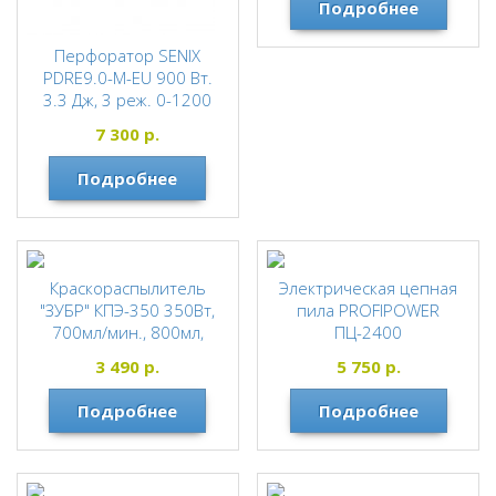
Подробнее
Перфоратор SENIX
PDRE9.0-M-EU 900 Вт.
3.3 Дж, 3 реж. 0-1200
об/мин, 0-5100 уд/мин
7 300
р.
SENIX
Подробнее
Краскораспылитель
Электрическая цепная
"ЗУБР" КПЭ-350 350Вт,
пила PROFIPOWER
700мл/мин., 800мл,
ПЦ-2400
сопло 1,8мм HVLP,
PROFIPOWER
3 490
р.
5 750
р.
вязкость краски 60 DIN/
сек
Подробнее
Подробнее
ЗУБР