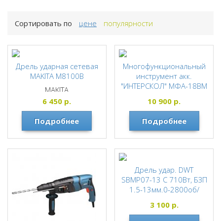
Сортировать по
цене
популярности
Дрель ударная сетевая
Многофункциональный
MAKITA M8100B
инструмент акк.
"ИНТЕРСКОЛ" МФА-18ВМ
MAKITA
18В АПИ, Lion, 1х4А/ч
6 450
р.
10 900
р.
766.4.1.70
ИНТЕРСКОЛ
Подробнее
Подробнее
Дрель удар. DWT
SBMP07-13 C 710Вт, БЗП
1.5-13мм.0-2800об/
мин.2кг.(коробка)
3 100
р.
DWT