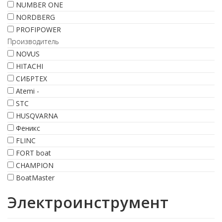
NUMBER ONE
NORDBERG
PROFIPOWER
Производитель
NOVUS
HITACHI
СИБРТЕХ
Atemi -
STC
HUSQVARNA
Феникс
FLINC
FORT boat
CHAMPION
BoatMaster
Электроинструмент