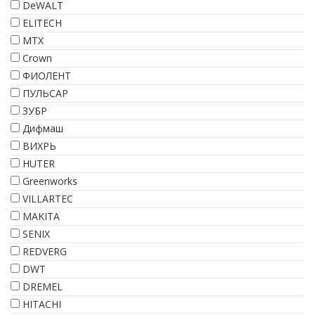
DeWALT
ELITECH
МТХ
Crown
ФИОЛЕНТ
ПУЛЬСАР
ЗУБР
Дифмаш
ВИХРЬ
HUTER
Greenworks
VILLARTEC
MAKITA
SENIX
REDVERG
DWT
DREMEL
HITACHI