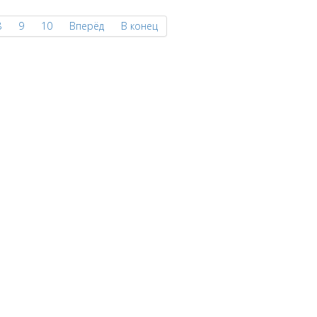
8
9
10
Вперёд
В конец