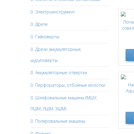
Электроинструмент
Лопа
Дрели
совко
Гайковерты
ст
че
Дрели аккумуляторные,
шуруповерты
Аккумуляторные отвертки
На
Перфораторы, отбойные молотки
Aqu
Шлифовальные машины (МШУ,
ПШМ, ЛШМ, ЭШМ)
Полировальные машины
Фрезер