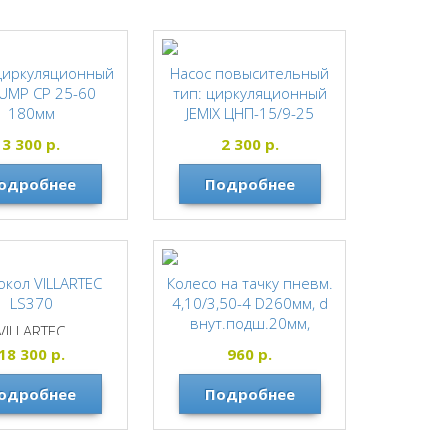
циркуляционный
Насос повысительный
UMP СP 25-60
тип: циркуляционный
180мм
JEMIX ЦНП-15/9-25
UNIPUMP
JEMIX
3 300
р.
2 300
р.
одробнее
Подробнее
кол VILLARTEC
Колесо на тачку пневм.
LS370
4,10/3,50-4 D260мм, d
внут.подш.20мм,
VILLARTEC
PALISAD
18 300
р.
960
р.
PALISAD
одробнее
Подробнее