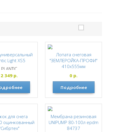
 универсальный
Лопата снеговая
ntic Light ХS5
"ЗЕМЛЕРОЙКА-ПРОФИ"
410х555мм
PLANTIC
алюминиевый черенок
2 349
р.
0
р.
ЗЕМЛЕРОЙКА
одробнее
Подробнее
жок для снега
Мембрана резиновая
0 оцинкованный
UNIPUMP 80-100л epdm
"Сибртех"
84737