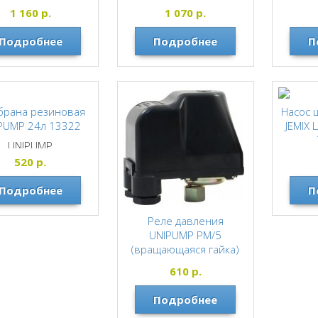
иниевый черенок
СИБРТЕХ
1 160
р.
1 070
р.
ЗЕМЛЕРОЙКА
Подробнее
Подробнее
П
рана резиновая
Насос 
PUMP 24л 13322
JEMIX 
UNIPUMP
520
р.
Подробнее
П
Реле давления
UNIPUMP РМ/5
(вращающаяся гайка)
1/4" 10988
610
р.
UNIPUMP
Подробнее