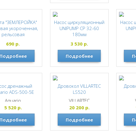
та "ЗЕМЛЕРОЙКА"
Насос циркуляционный
Насос 
вая укороченная,
UNIPUMP СP 32-60
UNIP
рельсовая
180мм
аль,березовый
UNIPUMP
690
р.
3 530
р.
ренок с ручкой
,длина 720мм
Подробнее
Подробнее
П
ЗЕМЛЕРОЙКА
сос дренажный
Дровокол VILLARTEC
Дрово
ario ADS-500-5E
LS520
Aquario
VILLARTEC
5 520
р.
20 200
р.
Подробнее
Подробнее
П