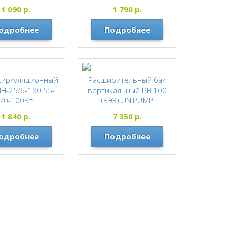
СИБРТЕХ
UNIPUMP
1 090
р.
1 790
р.
одробнее
Подробнее
циркуляционный
Расширительный бак
ЦН-25/6-180 55-
вертикальный РВ 100
70-100Вт
(БЭЗ) UNIPUMP
JEMIX
UNIPUMP
1 840
р.
7 350
р.
одробнее
Подробнее