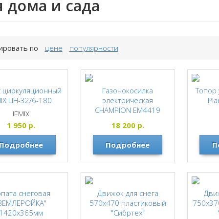
 дома и сада
ировать по
цене
популярности
с циркуляционный
Газонокосилка
Топор
MIX ЦН-32/6-180
электрическая
Pla
CHAMPION EM4419
JEMIX
CHAMPION
1 950
р.
18 200
р.
Подробнее
Подробнее
П
пата снеговая
Движок для снега
Дви
ЗЕМЛЕРОЙКА"
570х470 пластиковый
750х37
1420х365мм
"Сибртех"