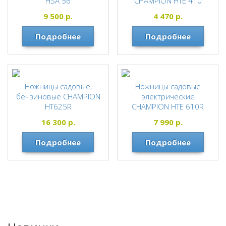
HSA 56
CHAMPION HTE 410
STIHL
CHAMPION
9 500
р.
4 470
р.
Подробнее
Подробнее
Ножницы садовые,
Ножницы садовые
бензиновые CHAMPION
электрические
HT625R
CHAMPION HTE 610R
CHAMPION
CHAMPION
16 300
р.
7 990
р.
Подробнее
Подробнее