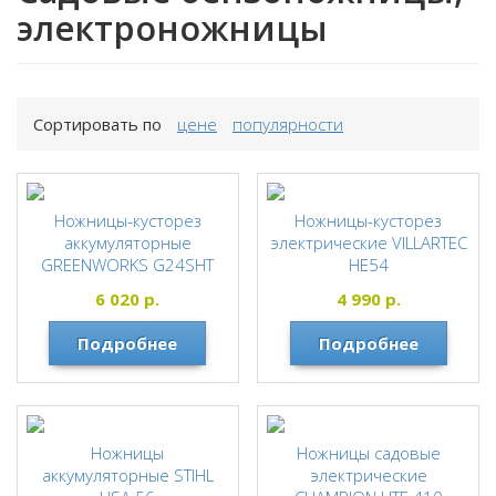
электроножницы
Сортировать по
цене
популярности
Ножницы-кусторез
Ножницы-кусторез
аккумуляторные
электрические VILLARTEC
GREENWORKS G24SHT
HE54
без АКБ и ЗУ 1600607
VILLARTEC
6 020
р.
4 990
р.
Greenworks
Подробнее
Подробнее
Ножницы
Ножницы садовые
аккумуляторные STIHL
электрические