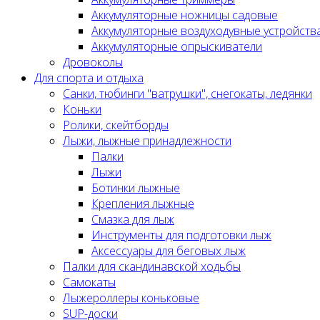
Аккумуляторные ножницы садовые
Аккумуляторные воздуходувные устройств
Аккумуляторные опрыскиватели
Дровоколы
Для спорта и отдыха
Санки, тюбинги "ватрушки", снегокаты, ледянки
Коньки
Ролики, скейтборды
Лыжи, лыжные принадлежности
Палки
Лыжи
Ботинки лыжные
Крепления лыжные
Смазка для лыж
Инструменты для подготовки лыж
Аксессуары для беговых лыж
Палки для скандинавской ходьбы
Самокаты
Лыжероллеры коньковые
SUP-доски