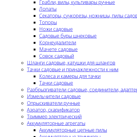
Грабли, вилы, культивары ручные
Лопаты
Секаторы, сучкорезы, ножницы, пилы садо
Топоры
Ножи садовые
Садовые буры шнековые
Корнеудалители
Мачете садовые
Совок садовый
Шланги садовые, катушки для шлангов
Тачки садовые и принажлежности к ним
Колеса и камеры для тачки
Тачки садовые
Разбрызгиватели садовые, соединители, адапте
Измельчители садовые
Опрыскиватели ручные
Аэратор, скарификатор
Триммер электрический
Аккумуляторные агрегаты
Аккумуляторные цепные пилы
Аккумуляторные триммеры