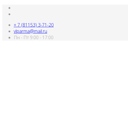
+ 7 (81153) 3-71-20
vlparma@mail.ru
Пн - Пт 9:00 - 17:00