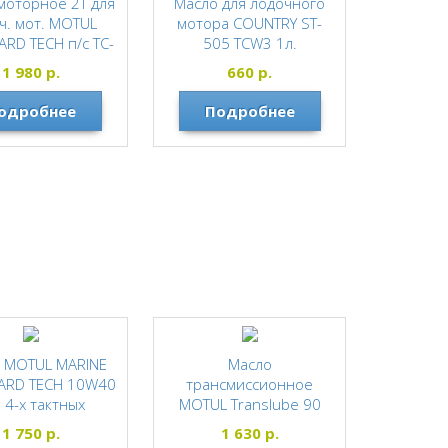
моторное 2Т для
Масло для лодочного
ч. мот. MOTUL
мотора COUNTRY ST-
RD TECH п/с TC-
505 TCW3 1л.
 1л MARINE
COUNTRY
1 980
р.
660
р.
MOTUL
одробнее
Подробнее
 MOTUL MARINE
Масло
ARD TECH 10W40
трансмиссионное
 4-х тактных
MOTUL Translube 90
ных моторов 1л
350 мл
1 750
р.
1 630
р.