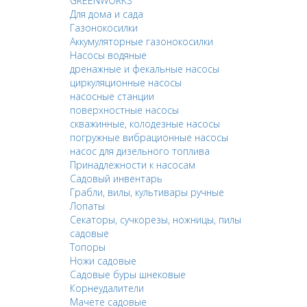
GREENWORKS
Для дома и сада
Газонокосилки
Аккумуляторные газонокосилки
Насосы водяные
дренажные и фекальные насосы
циркуляционные насосы
насосные станции
поверхностные насосы
скважинные, колодезные насосы
погружные вибрационные насосы
насос для дизельного топлива
Принадлежности к насосам
Садовый инвентарь
Грабли, вилы, культивары ручные
Лопаты
Секаторы, сучкорезы, ножницы, пилы
садовые
Топоры
Ножи садовые
Садовые буры шнековые
Корнеудалители
Мачете садовые