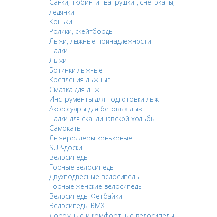
Санки, тюбинги "ватрушки", снегокаты,
ледянки
Коньки
Ролики, скейтборды
Лыжи, лыжные принадлежности
Палки
Лыжи
Ботинки лыжные
Крепления лыжные
Смазка для лыж
Инструменты для подготовки лыж
Аксессуары для беговых лыж
Палки для скандинавской ходьбы
Самокаты
Лыжероллеры коньковые
SUP-доски
Велосипеды
Горные велосипеды
Двухподвесные велосипеды
Горные женские велосипеды
Велосипеды Фетбайки
Велосипеды BMX
Дорожные и комфортные велосипеды