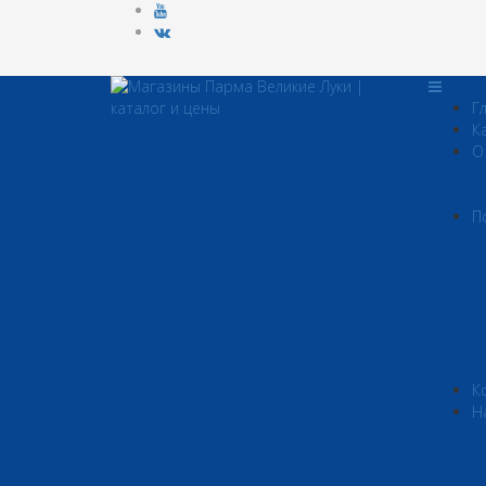
Г
К
О
П
К
Н