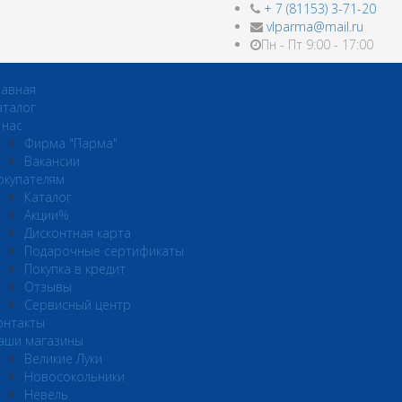
+ 7 (81153) 3-71-20
vlparma@mail.ru
Пн - Пт 9:00 - 17:00
лавная
аталог
 нас
Фирма "Парма"
Вакансии
окупателям
Каталог
Акции%
Дисконтная карта
Подарочные сертификаты
Покупка в кредит
Отзывы
Сервисный центр
онтакты
аши магазины
Великие Луки
Новосокольники
Невель