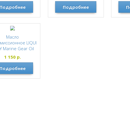
MOTUL
MOTUL
Подробнее
Подробнее
П
Масло
миссионное LIQUI
 Marine Gear Oil
80W90 GL-4/GL-5
1 150
р.
250мл
Подробнее
MOTUL