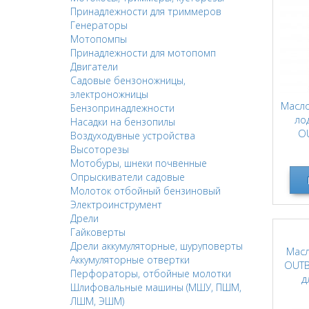
Принадлежности для триммеров
Генераторы
Мотопомпы
Принадлежности для мотопомп
Двигатели
Садовые бензоножницы,
электроножницы
Масло
Бензопринадлежности
ло
Насадки на бензопилы
O
Воздуходувные устройства
PR
Высоторезы
Мотобуры, шнеки почвенные
Опрыскиватели садовые
Молоток отбойный бензиновый
Электроинструмент
Дрели
Гайковерты
Дрели аккумуляторные, шуруповерты
Мас
Аккумуляторные отвертки
OUTB
Перфораторы, отбойные молотки
д
Шлифовальные машины (МШУ, ПШМ,
лодо
ЛШМ, ЭШМ)