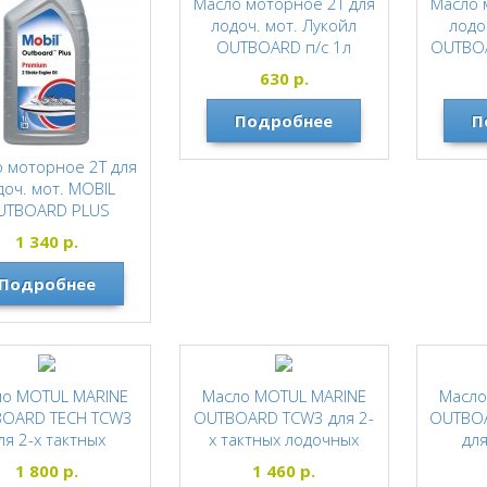
Масло моторное 2Т для
Масло 
лодоч. мот. Лукойл
лодо
OUTBOARD п/с 1л
OUTBOA
1670488
W3
630
р.
Лукойл
Подробнее
П
 моторное 2Т для
доч. мот. MOBIL
UTBOARD PLUS
EMIUM мин. 1л
1 340
р.
157373
Подробнее
Mobil
ло MOTUL MARINE
Масло MOTUL MARINE
Масло
OARD TECH TCW3
OUTBOARD TCW3 для 2-
OUTBO
ля 2-х тактных
х тактных лодочных
для
чных моторов 1л
моторов 1л
лодоч
1 800
р.
1 460
р.