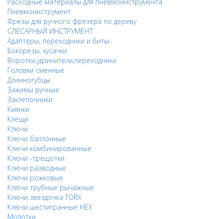
Расходные материалы для пневмоинструмента
Пневмоинструмент
Фрезы для ручного фрезера по дереву
СЛЕСАРНЫЙ ИНСТРУМЕНТ
Адаптеры, переходники и биты
Бокорезы, кусачки
Воротки,удлинители,переходники
Головки сменные
Длинногубцы
Зажимы ручные
Заклёпочники
Киянки
Клещи
Ключи
Ключи баллонные
Ключи комбинированные
Ключи -трещотки
Ключи разводные
Ключи рожковые
Ключи трубные рычажные
Ключи звёздочка TORX
Ключи шестигранные HEX
Молотки