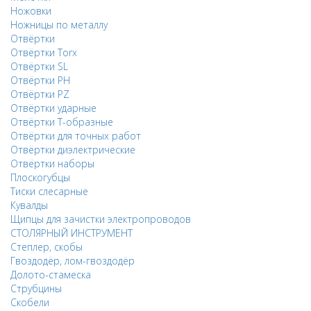
Ножовки
Ножницы по металлу
Отвёртки
Отвёртки Torx
Отвёртки SL
Отвёртки PH
Отвёртки PZ
Отвёртки ударные
Отвёртки Т-образные
Отвёртки для точных работ
Отвёртки диэлектрические
Отвёртки наборы
Плоскогубцы
Тиски слесарные
Кувалды
Щипцы для зачистки электропроводов
СТОЛЯРНЫЙ ИНСТРУМЕНТ
Степлер, скобы
Гвоздодёр, лом-гвоздодёр
Долото-стамеска
Струбцины
Скобели