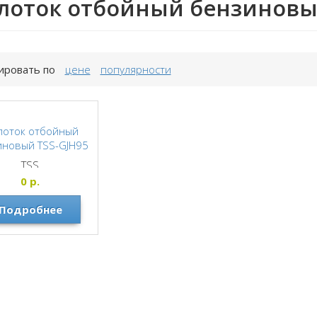
лоток отбойный бензинов
ировать по
цене
популярности
лоток отбойный
иновый TSS-GJH95
TSS
0
р.
Подробнее