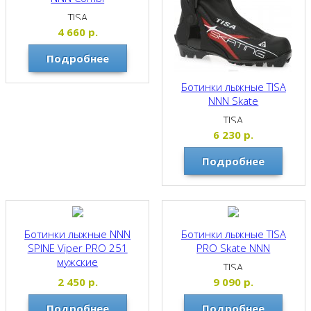
TISA
4 660
р.
Подробнее
Ботинки лыжные TISA
NNN Skate
TISA
6 230
р.
Подробнее
Ботинки лыжные NNN
Ботинки лыжные TISA
SPINE Viper PRO 251
PRO Skate NNN
мужские
TISA
SPINE
2 450
р.
9 090
р.
Подробнее
Подробнее