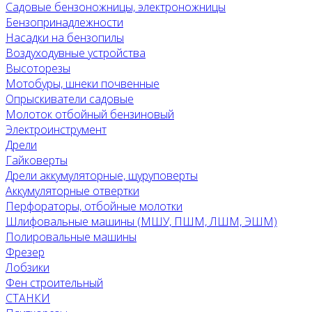
Садовые бензоножницы, электроножницы
Бензопринадлежности
Насадки на бензопилы
Воздуходувные устройства
Высоторезы
Мотобуры, шнеки почвенные
Опрыскиватели садовые
Молоток отбойный бензиновый
Электроинструмент
Дрели
Гайковерты
Дрели аккумуляторные, шуруповерты
Аккумуляторные отвертки
Перфораторы, отбойные молотки
Шлифовальные машины (МШУ, ПШМ, ЛШМ, ЭШМ)
Полировальные машины
Фрезер
Лобзики
Фен строительный
СТАНКИ