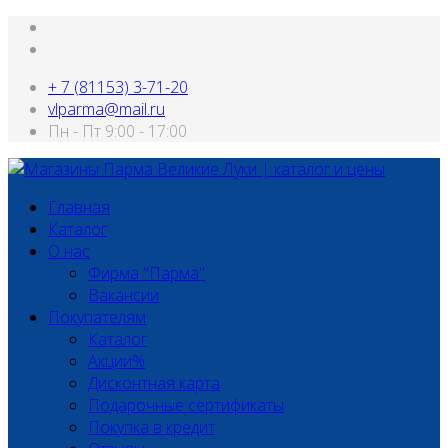
+ 7 (81153) 3-71-20
vlparma@mail.ru
Пн - Пт 9:00 - 17:00
Главная
Каталог
О нас
Фирма "Парма"
Вакансии
Покупателям
Каталог
Акции%
Дисконтная карта
Подарочные сертификаты
Покупка в кредит