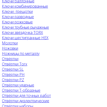
Ключи баллонные
Ключи комбинированные
Ключи -трещотки
Ключи разводные
Ключи рожковые
Ключи трубные рычажные
Ключи звёздочка TORX
Ключи шестигранные HEX
Молотки
Ножовки
Ножницы по металлу
Отвёртки
Отвёртки Torx
Отвёртки SL
Отвёртки PH
Отвёртки PZ
Отвёртки ударные
Отвёртки Т-образные
Отвёртки для точных работ
Отвёртки диэлектрические
Отвёртки наборы