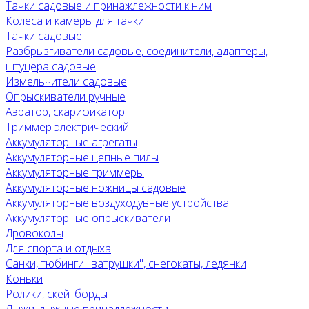
Тачки садовые и принажлежности к ним
Колеса и камеры для тачки
Тачки садовые
Разбрызгиватели садовые, соединители, адаптеры,
штуцера садовые
Измельчители садовые
Опрыскиватели ручные
Аэратор, скарификатор
Триммер электрический
Аккумуляторные агрегаты
Аккумуляторные цепные пилы
Аккумуляторные триммеры
Аккумуляторные ножницы садовые
Аккумуляторные воздуходувные устройства
Аккумуляторные опрыскиватели
Дровоколы
Для спорта и отдыха
Санки, тюбинги "ватрушки", снегокаты, ледянки
Коньки
Ролики, скейтборды