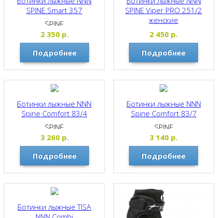
Ботинки лыжные NNN
Ботинки лыжные NNN
SPINE Smart 357
SPINE Viper PRO 251/2
женские
SPINE
SPINE
2 350
р.
2 450
р.
Подробнее
Подробнее
Ботинки лыжные NNN
Ботинки лыжные NNN
Spine Comfort 83/4
Spine Comfort 83/7
SPINE
SPINE
3 260
р.
3 140
р.
Подробнее
Подробнее
Ботинки лыжные TISA
NNN Combi