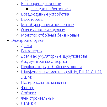
Бензопринадлежности
Насадки на бензопилы
Воздуходувные устройства
Высоторезы
Мотобуры, шнеки почвенные
Опрыскиватели садовые
Молоток отбойный бензиновый
Электроинструмент
Дрели
Гайковерты
Дрели аккумуляторные, шуруповерты
Аккумуляторные отвертки
Перфораторы, отбойные молотки
Шлифовальные машины (МШУ, ПШМ, ЛШМ,
ЭШМ)
Полировальные машины
Фрезер
Лобзики
Фен строительный
СТАНКИ