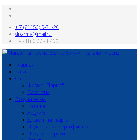
+ 7 (81153) 3-71-20
vlparma@mail.ru
Пн - Пт 9:00 - 17:00
Главная
Каталог
О нас
Фирма "Парма"
Вакансии
Покупателям
Каталог
Акции%
Дисконтная карта
Подарочные сертификаты
Покупка в кредит