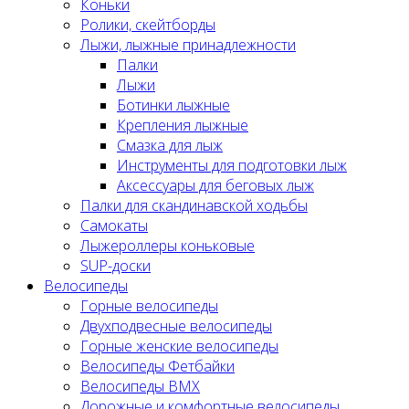
Коньки
Ролики, скейтборды
Лыжи, лыжные принадлежности
Палки
Лыжи
Ботинки лыжные
Крепления лыжные
Смазка для лыж
Инструменты для подготовки лыж
Аксессуары для беговых лыж
Палки для скандинавской ходьбы
Самокаты
Лыжероллеры коньковые
SUP-доски
Велосипеды
Горные велосипеды
Двухподвесные велосипеды
Горные женские велосипеды
Велосипеды Фетбайки
Велосипеды BMX
Дорожные и комфортные велосипеды