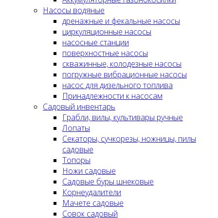
Насосы водяные
дренажные и фекальные насосы
циркуляционные насосы
насосные станции
поверхностные насосы
скважинные, колодезные насосы
погружные вибрационные насосы
насос для дизельного топлива
Принадлежности к насосам
Садовый инвентарь
Грабли, вилы, культивары ручные
Лопаты
Секаторы, сучкорезы, ножницы, пилы
садовые
Топоры
Ножи садовые
Садовые буры шнековые
Корнеудалители
Мачете садовые
Совок садовый