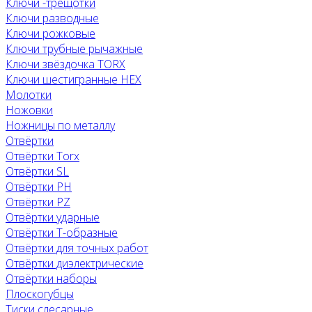
Ключи -трещотки
Ключи разводные
Ключи рожковые
Ключи трубные рычажные
Ключи звёздочка TORX
Ключи шестигранные HEX
Молотки
Ножовки
Ножницы по металлу
Отвёртки
Отвёртки Torx
Отвёртки SL
Отвёртки PH
Отвёртки PZ
Отвёртки ударные
Отвёртки Т-образные
Отвёртки для точных работ
Отвёртки диэлектрические
Отвёртки наборы
Плоскогубцы
Тиски слесарные