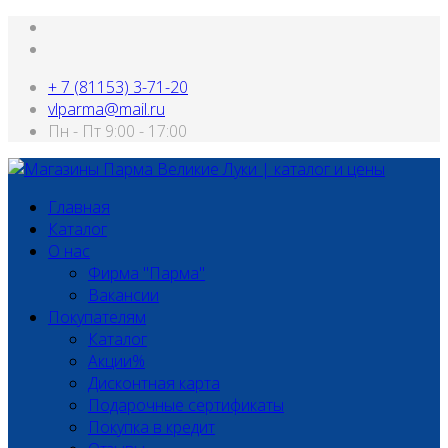
+ 7 (81153) 3-71-20
vlparma@mail.ru
Пн - Пт 9:00 - 17:00
Главная
Каталог
О нас
Фирма "Парма"
Вакансии
Покупателям
Каталог
Акции%
Дисконтная карта
Подарочные сертификаты
Покупка в кредит