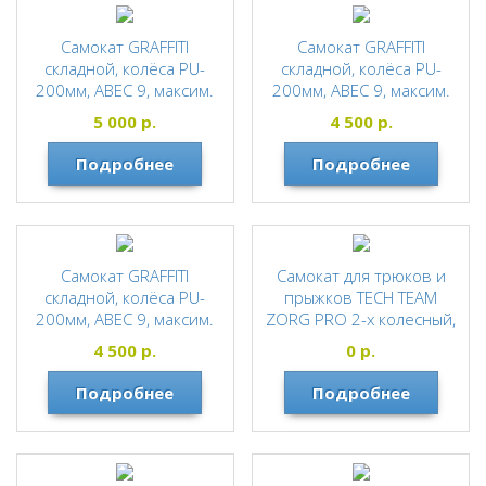
Самокат GRAFFITI
Самокат GRAFFITI
складной, колёса PU-
складной, колёса PU-
200мм, ABEC 9, максим.
200мм, ABEC 9, максим.
нагрузка 100кг. СИНИЙ
нагрузка 100кг.
5 000
р.
4 500
р.
ФИОЛЕТОВЫЙ
GRAFFITI
Подробнее
Подробнее
GRAFFITI
Самокат GRAFFITI
Самокат для трюков и
складной, колёса PU-
прыжков TECH TEAM
200мм, ABEC 9, максим.
ZORG PRO 2-х колесный,
нагрузка 100кг. ХАКИ
алюминиевый,колеса
4 500
р.
0
р.
110мм, подшипники
GRAFFITI
Abec-9 Chrome, тормоз
Подробнее
Подробнее
зад.колесом, дека
алюминий, вес до 100кг
TECH TEAM