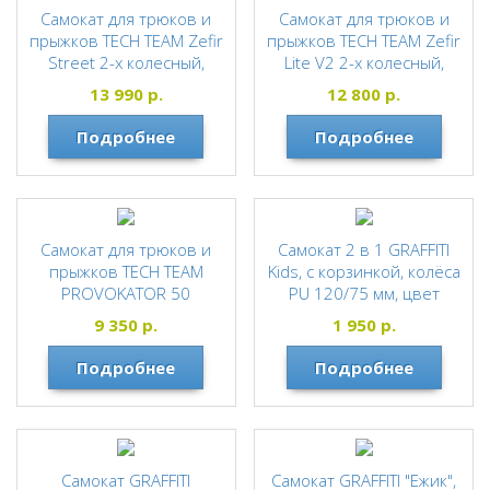
Самокат для трюков и
Самокат для трюков и
прыжков TECH TEAM Zefir
прыжков TECH TEAM Zefir
Street 2-х колесный,
Lite V2 2-х колесный,
алюминиевый, колеса
алюминиевый, колеса
13 990
р.
12 800
р.
110мм, подшипники
110мм, подшипники
Abec-9 Chrome, тормоз
Abec-9 Chrome, тормоз
Подробнее
Подробнее
зад.колесом, дека
зад.колесом, дека
алюминий, вес до 100кг
алюминий, вес до 100кг
TECH TEAM
TECH TEAM
Самокат для трюков и
Самокат 2 в 1 GRAFFITI
прыжков TECH TEAM
Kids, с корзинкой, колёса
PROVOKATOR 50
PU 120/75 мм, цвет
серый
TECH TEAM
9 350
р.
1 950
р.
GRAFFITI
Подробнее
Подробнее
Самокат GRAFFITI
Cамокат GRAFFITI "Ежик",