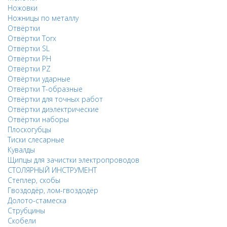
Ножовки
Ножницы по металлу
Отвёртки
Отвёртки Torx
Отвёртки SL
Отвёртки PH
Отвёртки PZ
Отвёртки ударные
Отвёртки Т-образные
Отвёртки для точных работ
Отвёртки диэлектрические
Отвёртки наборы
Плоскогубцы
Тиски слесарные
Кувалды
Щипцы для зачистки электропроводов
СТОЛЯРНЫЙ ИНСТРУМЕНТ
Степлер, скобы
Гвоздодёр, лом-гвоздодёр
Долото-стамеска
Струбцины
Скобели