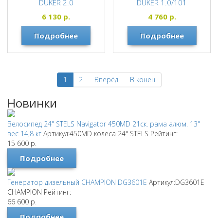
DUKER 2.0
DUKER 1.0/101
TECH TEAM
TECH TEAM
6 130
р.
4 760
р.
Подробнее
Подробнее
1
2
Вперёд
В конец
Новинки
Велосипед 24" STELS Navigator 450MD 21ск. рама алюм. 13"
вес 14,8 кг
Артикул:450MD колеса 24"
STELS
Рейтинг:
15 600
р.
Подробнее
Генератор дизельный CHAMPION DG3601E
Артикул:DG3601E
CHAMPION
Рейтинг:
66 600
р.
Подробнее