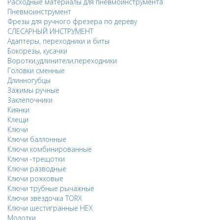
Расходные материалы для пневмоинструмента
Пневмоинструмент
Фрезы для ручного фрезера по дереву
СЛЕСАРНЫЙ ИНСТРУМЕНТ
Адаптеры, переходники и биты
Бокорезы, кусачки
Воротки,удлинители,переходники
Головки сменные
Длинногубцы
Зажимы ручные
Заклёпочники
Киянки
Клещи
Ключи
Ключи баллонные
Ключи комбинированные
Ключи -трещотки
Ключи разводные
Ключи рожковые
Ключи трубные рычажные
Ключи звёздочка TORX
Ключи шестигранные HEX
Молотки