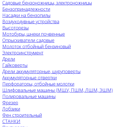
Садовые бензоножницы, электроножницы
Бензопринадлежности
Насадки на бензопилы
Воздуходувные устройства
Высоторезы
Мотобуры, шнеки почвенные
Опрыскиватели садовые
Молоток отбойный бензиновый
Электроинструмент
Дрели
Гайковерты
Дрели аккумуляторные, шуруповерты
Аккумуляторные отвертки
Перфораторы, отбойные молотки
Шлифовальные машины (МШУ, ПШМ, ЛШМ, ЭШМ)
Полировальные машины
Фрезер
Лобзики
Фен строительный
СТАНКИ