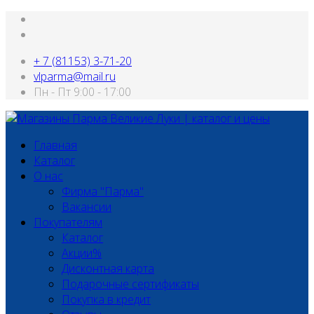
+ 7 (81153) 3-71-20
vlparma@mail.ru
Пн - Пт 9:00 - 17:00
Главная
Каталог
О нас
Фирма "Парма"
Вакансии
Покупателям
Каталог
Акции%
Дисконтная карта
Подарочные сертификаты
Покупка в кредит