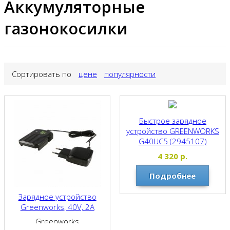
Аккумуляторные
газонокосилки
Сортировать по
цене
популярности
Быстрое зарядное
устройство GREENWORKS
G40UC5 (2945107)
Greenworks
4 320
р.
Подробнее
Зарядное устройство
Greenworks, 40V, 2A
Greenworks