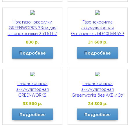
Нож газонокосилки
Газонокосилка
GREENWORKS 33см для
аккумуляторная
газонокосилки 2516107
Greenworks GD40LM46SP
бесщеточная,
Greenworks
830
р.
31 600
р.
самоходная, без АКБ и ЗУ
2506807
Подробнее
Подробнее
Greenworks
Газонокосилка
Газонокосилка
аккумуляторная
аккумуляторная
GREENWORKS
Greenworks без АКБ и ЗУ
GD40LM48SP самоходная,
2514407
38 500
р.
24 800
р.
без АКБ и ЗУ 2517407
Greenworks
Подробнее
Подробнее
Greenworks