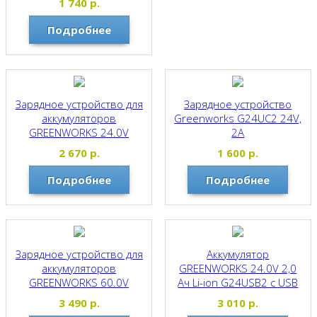
1 740
р.
Подробнее
Зарядное устройство для
Зарядное устройство
аккумуляторов
Greenworks G24UC2 24V,
GREENWORKS 24.0V
2A
G24X2UC2 двухпостовое
Greenworks
2 670
р.
1 600
р.
2931907
Подробнее
Подробнее
Greenworks
Зарядное устройство для
Аккумулятор
аккумуляторов
GREENWORKS 24.0V 2,0
GREENWORKS 60.0V
Ач Li-ion G24USB2 с USB
разъемом 2939207
Greenworks
3 490
р.
3 010
р.
Greenworks