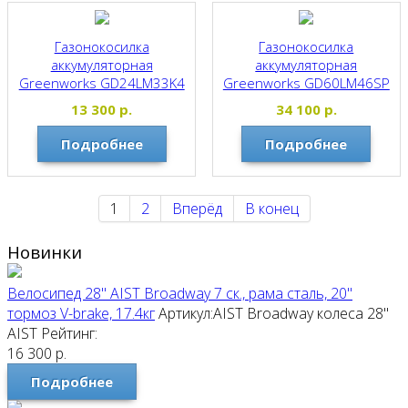
Газонокосилка
Газонокосилка
аккумуляторная
аккумуляторная
Greenworks GD24LM33K4
Greenworks GD60LM46SP
БЕЗ АКБ, З/У 2516107
бесщеточная,
13 300
р.
34 100
р.
самоходная, БЕЗ АКБ, З/У
Greenworks
Подробнее
Подробнее
Greenworks
1
2
Вперёд
В конец
Новинки
Велосипед 28" AIST Broadway 7 ск., рама сталь, 20"
тормоз V-brake, 17.4кг
Артикул:AIST Broadway колеса 28"
AIST
Рейтинг:
16 300
р.
Подробнее