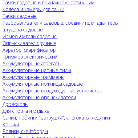
Тачки садовые и принажлежности к ним
Колеса и камеры для тачки
Тачки садовые
Разбрызгиватели садовые, соединители, адаптеры,
штуцера садовые
Измельчители садовые
Опрыскиватели ручные
Аэратор, скарификатор
Триммер электрический
Аккумуляторные агрегаты
Аккумуляторные цепные пилы
Аккумуляторные триммеры
Аккумуляторные ножницы садовые
Аккумуляторные воздуходувные устройства
Аккумуляторные опрыскиватели
Дровоколы
Для спорта и отдыха
Санки, тюбинги "ватрушки", снегокаты, ледянки
Коньки
Ролики, скейтборды