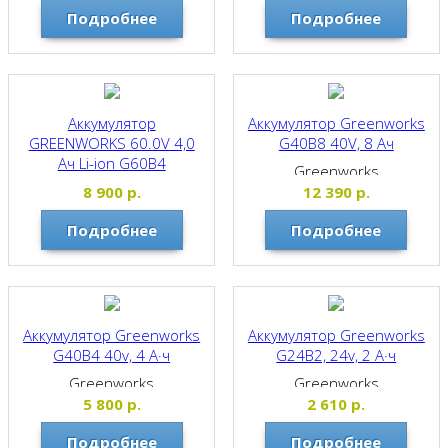
Подробнее
Подробнее
Аккумулятор
Аккумулятор Greenworks
GREENWORKS 60.0V 4,0
G40B8 40V, 8 Ач
Ач Li-ion G60B4
Greenworks
Greenworks
8 900
р.
12 390
р.
Подробнее
Подробнее
Аккумулятор Greenworks
Аккумулятор Greenworks
G40B4 40v, 4 А·ч
G24B2, 24v, 2 А·ч
Greenworks
Greenworks
5 800
р.
2 610
р.
Подробнее
Подробнее