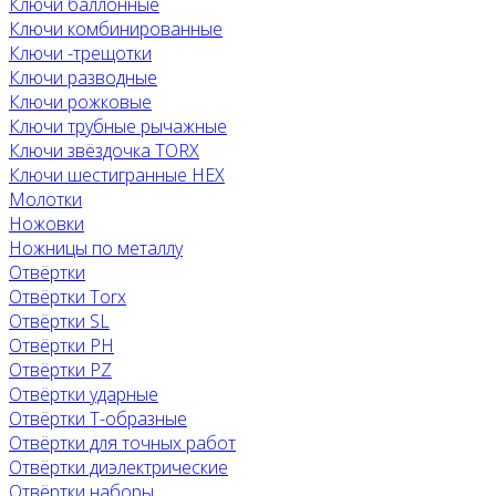
Ключи баллонные
Ключи комбинированные
Ключи -трещотки
Ключи разводные
Ключи рожковые
Ключи трубные рычажные
Ключи звёздочка TORX
Ключи шестигранные HEX
Молотки
Ножовки
Ножницы по металлу
Отвёртки
Отвёртки Torx
Отвёртки SL
Отвёртки PH
Отвёртки PZ
Отвёртки ударные
Отвёртки Т-образные
Отвёртки для точных работ
Отвёртки диэлектрические
Отвёртки наборы