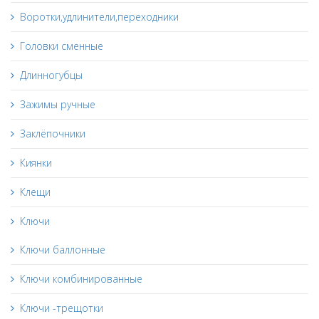
Воротки,удлинители,переходники
Головки сменные
Длинногубцы
Зажимы ручные
Заклёпочники
Киянки
Клещи
Ключи
Ключи баллонные
Ключи комбинированные
Ключи -трещотки