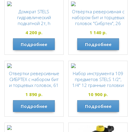
Домкрат STELS
Отвёртка реверсивная с
гидравлический
набором бит и торцевых
подкатной 2т, h
головок "Сибртех", 26
подьема=140-340, кейс*
предметов
4 200
р.
1 140
р.
STELS
СИБРТЕХ
Подробнее
Подробнее
Отвертки реверсивные
Набор инструмента 109
СИБРТЕХ с набором бит
предметов STELS 1/2",
и торцевых головок, 61
1/4" 12 гранные головки
предмет
(кейс)
1 890
р.
10 900
р.
СИБРТЕХ
STELS
Подробнее
Подробнее