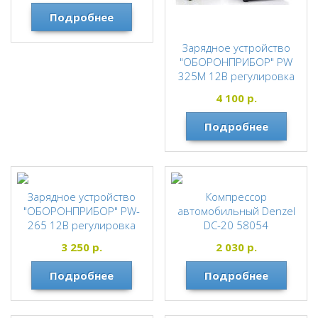
Подробнее
Зарядное устройство
"ОБОРОНПРИБОР" PW
325М 12В регулировка
тока 0,8-18А, 0,95кг
4 100
р.
ОБОРОНПРИБОР
Подробнее
Зарядное устройство
Компрессор
"ОБОРОНПРИБОР" PW-
автомобильный Denzel
265 12В регулировка
DС-20 58054
тока 0,4-6А,0,85кг
DENZEL
3 250
р.
2 030
р.
ОБОРОНПРИБОР
Подробнее
Подробнее