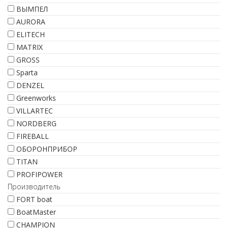
ВЫМПЕЛ
AURORA
ELITECH
MATRIX
GROSS
Sparta
DENZEL
Greenworks
VILLARTEC
NORDBERG
FIREBALL
ОБОРОНПРИБОР
TITAN
PROFIPOWER
Производитель
FORT boat
BoatMaster
CHAMPION