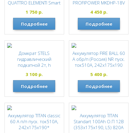
QUATTRO ELEMENTI Smart
PROFIPOWER MKDHP-18V
45 с фонарем (792-100)
без АКБ и ЗУ
1 750
р.
4 450
р.
QUATTRO ELEMENTI
PROFIPOWER
Подробнее
Подробнее
Домкрат STELS
Аккумулятор FIRE BALL 60
гидравлический
А обр/п (Россия) NR пуск.
подкатной 2т, h
ток510А, 242х175х190
подьема=140-340*
FIREBALL
3 100
р.
5 400
р.
STELS
Подробнее
Подробнее
Аккумулятор TITAN classic
Аккумулятор TITAN
60 А п/п пуск. ток510А,
Standart 100Ah О.П 12В
242х175х190*
(353x175x190, L5) 820А