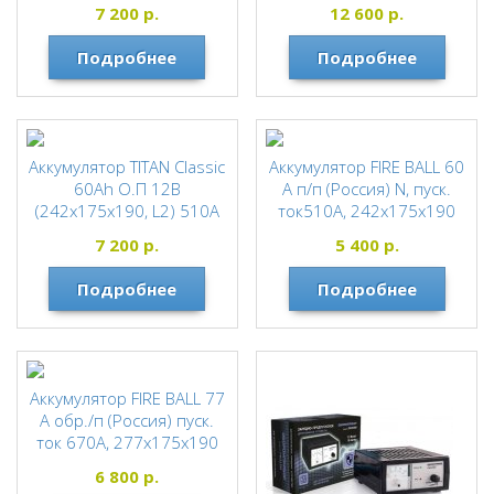
для автомобиля
TITAN
7 200
р.
12 600
р.
TITAN
Подробнее
Подробнее
Аккумулятор TITAN Classic
Аккумулятор FIRE BALL 60
60Ah О.П 12В
А п/п (Россия) N, пуск.
(242x175x190, L2) 510А
ток510А, 242х175х190
для автомобиля
FIREBALL
7 200
р.
5 400
р.
TITAN
Подробнее
Подробнее
Аккумулятор FIRE BALL 77
А обр./п (Россия) пуск.
ток 670А, 277х175х190
FIREBALL
6 800
р.