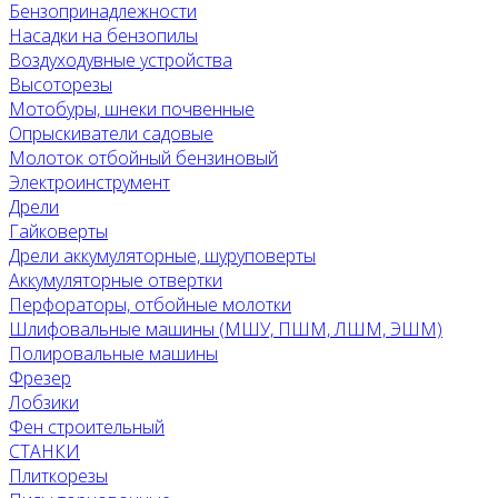
Бензопринадлежности
Насадки на бензопилы
Воздуходувные устройства
Высоторезы
Мотобуры, шнеки почвенные
Опрыскиватели садовые
Молоток отбойный бензиновый
Электроинструмент
Дрели
Гайковерты
Дрели аккумуляторные, шуруповерты
Аккумуляторные отвертки
Перфораторы, отбойные молотки
Шлифовальные машины (МШУ, ПШМ, ЛШМ, ЭШМ)
Полировальные машины
Фрезер
Лобзики
Фен строительный
СТАНКИ
Плиткорезы