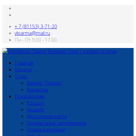
+ 7 (81153) 3-71-20
vlparma@mail.ru
Пн - Пт 9:00 - 17:00
Главная
Каталог
О нас
Фирма "Парма"
Вакансии
Покупателям
Каталог
Акции%
Дисконтная карта
Подарочные сертификаты
Покупка в кредит