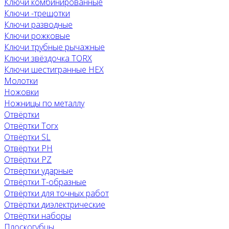
Ключи комбинированные
Ключи -трещотки
Ключи разводные
Ключи рожковые
Ключи трубные рычажные
Ключи звёздочка TORX
Ключи шестигранные HEX
Молотки
Ножовки
Ножницы по металлу
Отвёртки
Отвёртки Torx
Отвёртки SL
Отвёртки PH
Отвёртки PZ
Отвёртки ударные
Отвёртки Т-образные
Отвёртки для точных работ
Отвёртки диэлектрические
Отвёртки наборы
Плоскогубцы