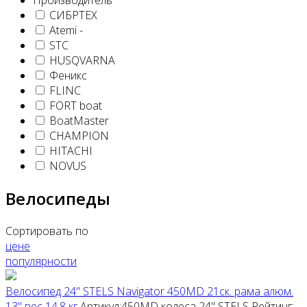
СИБРТЕХ
Atemi -
STC
HUSQVARNA
Феникс
FLINC
FORT boat
BoatMaster
CHAMPION
HITACHI
NOVUS
Велосипеды
Сортировать по
цене
популярности
Велосипед 24" STELS Navigator 450MD 21ск. рама алюм.
13" вес 14,8 кг
Артикул:450MD колеса 24"
STELS
Рейтинг: