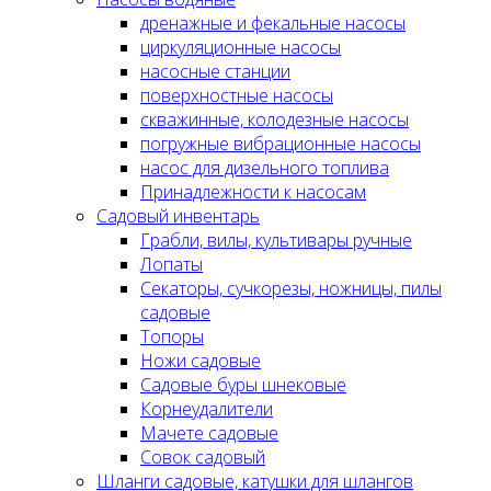
дренажные и фекальные насосы
циркуляционные насосы
насосные станции
поверхностные насосы
скважинные, колодезные насосы
погружные вибрационные насосы
насос для дизельного топлива
Принадлежности к насосам
Садовый инвентарь
Грабли, вилы, культивары ручные
Лопаты
Секаторы, сучкорезы, ножницы, пилы
садовые
Топоры
Ножи садовые
Садовые буры шнековые
Корнеудалители
Мачете садовые
Совок садовый
Шланги садовые, катушки для шлангов