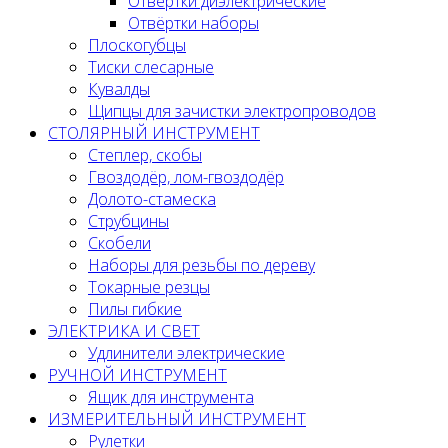
Отвёртки диэлектрические
Отвёртки наборы
Плоскогубцы
Тиски слесарные
Кувалды
Щипцы для зачистки электропроводов
СТОЛЯРНЫЙ ИНСТРУМЕНТ
Степлер, скобы
Гвоздодёр, лом-гвоздодёр
Долото-стамеска
Струбцины
Скобели
Наборы для резьбы по дереву
Токарные резцы
Пилы гибкие
ЭЛЕКТРИКА И СВЕТ
Удлинители электрические
РУЧНОЙ ИНСТРУМЕНТ
Ящик для инструмента
ИЗМЕРИТЕЛЬНЫЙ ИНСТРУМЕНТ
Рулетки