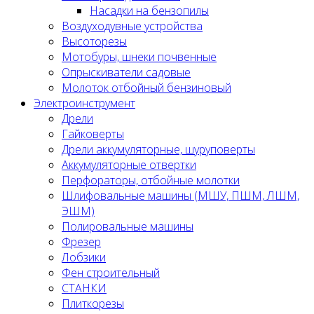
Насадки на бензопилы
Воздуходувные устройства
Высоторезы
Мотобуры, шнеки почвенные
Опрыскиватели садовые
Молоток отбойный бензиновый
Электроинструмент
Дрели
Гайковерты
Дрели аккумуляторные, шуруповерты
Аккумуляторные отвертки
Перфораторы, отбойные молотки
Шлифовальные машины (МШУ, ПШМ, ЛШМ,
ЭШМ)
Полировальные машины
Фрезер
Лобзики
Фен строительный
СТАНКИ
Плиткорезы