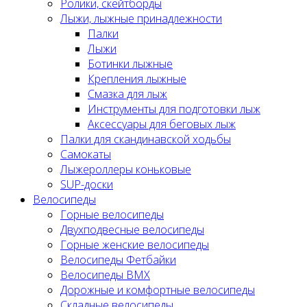
Ролики, скейтборды
Лыжи, лыжные принадлежности
Палки
Лыжи
Ботинки лыжные
Крепления лыжные
Смазка для лыж
Инструменты для подготовки лыж
Аксессуары для беговых лыж
Палки для скандинавской ходьбы
Самокаты
Лыжероллеры коньковые
SUP-доски
Велосипеды
Горные велосипеды
Двухподвесные велосипеды
Горные женские велосипеды
Велосипеды Фетбайки
Велосипеды BMX
Дорожные и комфортные велосипеды
Складные велосипеды