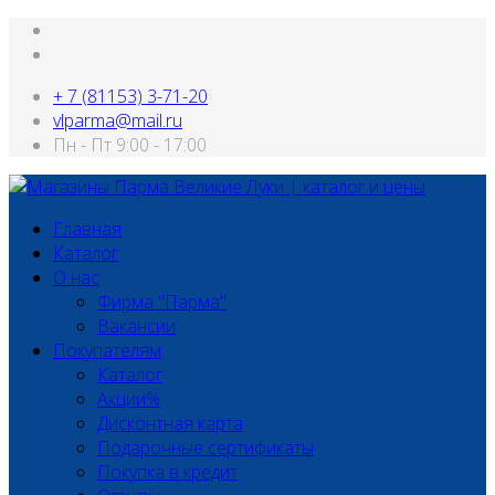
+ 7 (81153) 3-71-20
vlparma@mail.ru
Пн - Пт 9:00 - 17:00
Главная
Каталог
О нас
Фирма "Парма"
Вакансии
Покупателям
Каталог
Акции%
Дисконтная карта
Подарочные сертификаты
Покупка в кредит