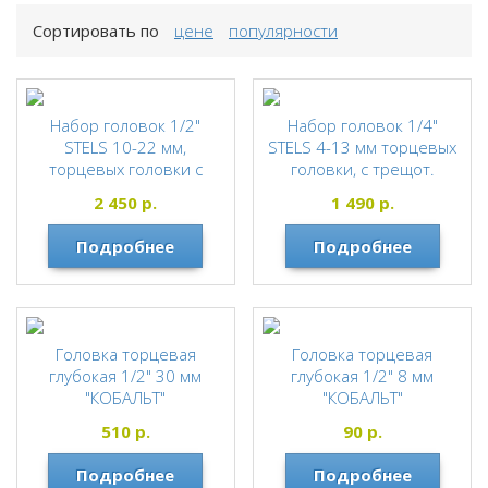
Сортировать по
цене
популярности
Набор головок 1/2"
Набор головок 1/4"
STELS 10-22 мм,
STELS 4-13 мм торцевых
торцевых головки с
головки, с трещот.
трещот. ключом, crv,1
ключом, crv,11 14125
2 450
р.
1 490
р.
14127
STELS
STELS
Подробнее
Подробнее
Головка торцевая
Головка торцевая
глубокая 1/2" 30 мм
глубокая 1/2" 8 мм
"КОБАЛЬТ"
"КОБАЛЬТ"
КОБАЛЬТ
КОБАЛЬТ
510
р.
90
р.
Подробнее
Подробнее