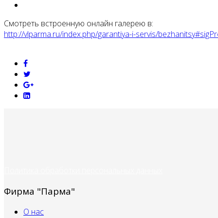
Смотреть встроенную онлайн галерею в:
http://vlparma.ru/index.php/garantiya-i-servis/bezhanitsy#si
Политика обработки персональных данных
Фирма "Парма"
О нас