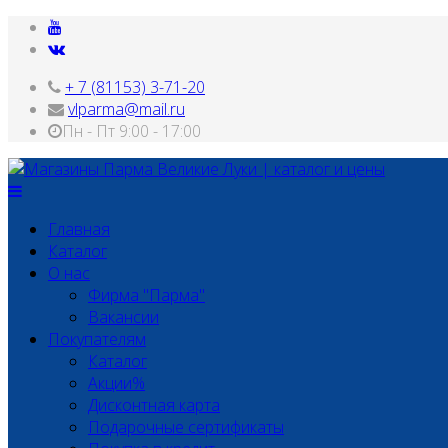
+ 7 (81153) 3-71-20
vlparma@mail.ru
Пн - Пт 9:00 - 17:00
Главная
Каталог
О нас
Фирма "Парма"
Вакансии
Покупателям
Каталог
Акции%
Дисконтная карта
Подарочные сертификаты