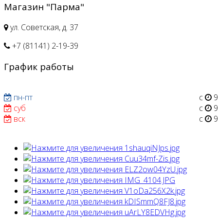
Магазин "Парма"
ул. Советская, д. 37
+7 (81141) 2-19-39
График работы
пн-пт
с
9
суб
с
9
вск
с
9