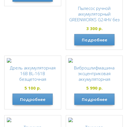
Пылесос ручной
аккумуляторный
GREENWORKS G24HV без
АКБ и ЗУ 4700007
3 300
р.
Greenworks
Подробнее
Дрель аккумуляторная
Виброшлифмашина
16В BL-161В
эксцентриковая
безщеточная
аккумуляторная
GREENWORKS G24ROS
PROFIPOWER
5 100
р.
5 990
р.
без АКБ и ЗУ 3100107
Greenworks
Подробнее
Подробнее