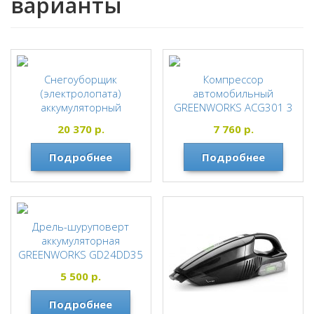
варианты
Снегоуборщик
Компрессор
(электролопата)
автомобильный
аккумуляторный
GREENWORKS ACG301 3
GREENWORKS GD40SS2
400 807 аккумуляторный
20 370
р.
7 760
р.
40V, без АКБ и ЗУ
без АКБ и ЗУ 3400807
2603107
Greenworks
Подробнее
Подробнее
Greenworks
Дрель-шуруповерт
аккумуляторная
GREENWORKS GD24DD35
без АКБ и ЗУ
5 500
р.
Greenworks
Подробнее