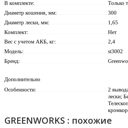
В комплекте:
Только 
Диаметр кошения, мм:
300
Диаметр лески, мм:
1,65
Комплект:
Нет
Вес с учетом АКБ, кг:
2,4
Модель:
st3002
Бренд:
Greenwo
Дополнительно
Особенности:
2 вывода
лески; 
Телеско
кромкор
GREENWORKS : похожие