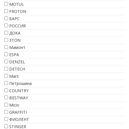
MOTUL
FROTON
БАРС
РОССИЯ
ДОКА
3TON
Мамонт
ESPA
DENZEL
DETECH
Mars
Петрошина
COUNTRY
BESTWAY
Micio
GRAFFITI
ФИОЛЕНТ
STINGER