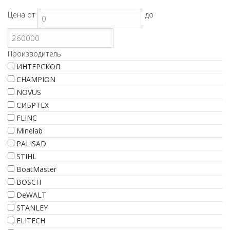
Цена
от
до
Производитель
ИНТЕРСКОЛ
CHAMPION
NOVUS
СИБРТЕХ
FLINC
Minelab
PALISAD
STIHL
BoatMaster
BOSCH
DeWALT
STANLEY
ELITECH