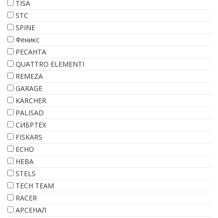
TISA
STC
SPINE
Феникс
РЕСАНТА
QUATTRO ELEMENTI
REMEZA
GARAGE
KARCHER
PALISAD
СИБРТЕХ
FISKARS
ECHO
НЕВА
STELS
TECH TEAM
RACER
АРСЕНАЛ