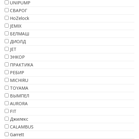
UNIPUMP
СВАРОГ
HoZelock
JEMIX
БЕЛМАШ
ДИОЛД
JET
ЭНКОР
ПРАКТИКА
РЕБИР
MICHIRU
TOYAMA
ВЫМПЕЛ
AURORA
FIT
Джилекс
CALAMBUS
Garrett