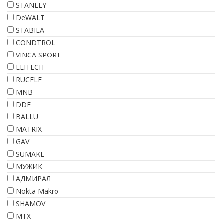
STANLEY
DeWALT
STABILA
CONDTROL
VINCA SPORT
ELITECH
RUCELF
MNB
DDE
BALLU
MATRIX
GAV
SUMAKE
МУЖИК
АДМИРАЛ
Nokta Makro
SHAMOV
МТХ