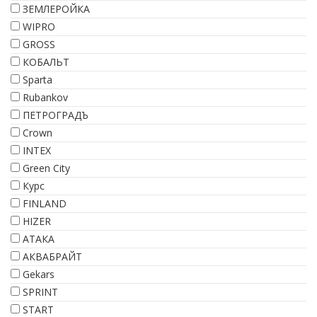
ЗЕМЛЕРОЙКА
WIPRO
GROSS
КОБАЛЬТ
Sparta
Rubankov
ПЕТРОГРАДЪ
Crown
INTEX
Green City
Курс
FINLAND
HIZER
АТАКА
АКВАБРАЙТ
Gekars
SPRINT
START