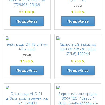
(Z29802) 95489
ESAB
СВАРОГ
53 100
р.
1 900
р.
Подробнее
Подробнее
Электроды ОК-46 д=3мм
Сварочный инвертор
4,0кг ESAB
СВАРОГ ARC-200 REAL
(Z2K6) 102344
ESAB
СВАРОГ
1 950
р.
8 250
р.
Подробнее
Подробнее
Электроды АНО-21
Держатель электродов
д=3мм пост/перемен.ток
300А TECH "Сварог"
1кг TIGARBO
300А, 2-4мм, кабель 25-