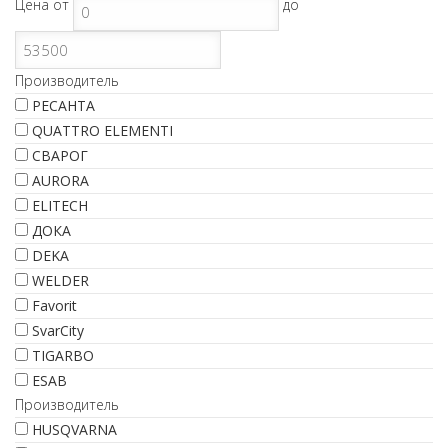
Цена
от
до
Производитель
РЕСАНТА
QUATTRO ELEMENTI
СВАРОГ
AURORA
ELITECH
ДОКА
DEKA
WELDER
Favorit
SvarCity
TIGARBO
ESAB
Производитель
HUSQVARNA