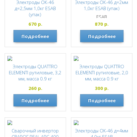
Электроды ОК-46
Электроды ОК-46 д=2мм
д=2,5мм 1,0кг ESAB
1,0кг ESAB (упак)
(упак)
ESAB
ESAB
670
р.
870
р.
Подробнее
Подробнее
Электроды QUATTRO
Электроды QUATTRO
ELEMENTI рутиловые, 3,2
ELEMENTI рутиловые, 2,0
мм, масса 0.9 кг
мм, масса 0.9 кг
QUATTRO ELEMENTI
QUATTRO ELEMENTI
260
р.
300
р.
Подробнее
Подробнее
Сварочный инвертор
Электроды ОК-46 д=4мм
СВАРОГ REAL ARC 400
4,0кг ESAB