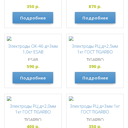
50кв.мм, губки латунь
TIGARBO
350
р.
870
р.
СВАРОГ
Подробнее
Подробнее
Электроды ОК-46 д=3мм
Электроды РЦ д=2,5мм
1,0кг ESAB
1кг ГОСТ TIGARBO
ESAB
TIGARBO
590
р.
390
р.
Подробнее
Подробнее
Электроды РЦ д=2,0мм
Электроды РЦ д=3мм 1кг
1кг ГОСТ TIGARBO
ГОСТ TIGARBO
TIGARBO
TIGARBO
400
р.
350
р.