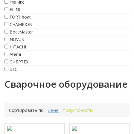
Феникс
FLINC
FORT boat
CHAMPION
BoatMaster
NOVUS
HITACHI
Atemi -
СИБРТЕХ
STC
Сварочное оборудование
Сортировать по
цене
популярности