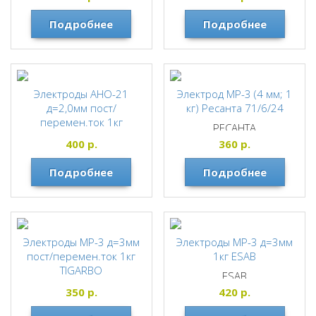
Подробнее
Подробнее
Электроды АНО-21
Электрод МР-3 (4 мм; 1
д=2,0мм пост/
кг) Ресанта 71/6/24
перемен.ток 1кг
РЕСАНТА
TIGARBO
400
р.
360
р.
TIGARBO
Подробнее
Подробнее
Электроды МР-3 д=3мм
Электроды МР-3 д=3мм
пост/перемен.ток 1кг
1кг ESAB
TIGARBO
ESAB
TIGARBO
350
р.
420
р.