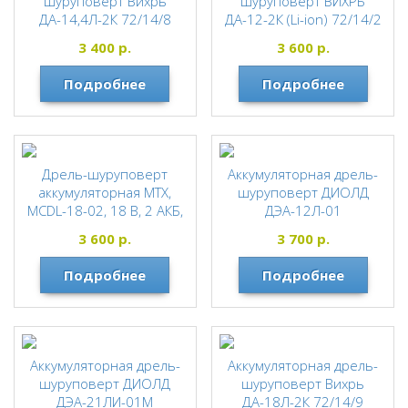
шуруповерт Вихрь
шуруповерт ВИХРЬ
ДА-14,4Л-2К 72/14/8
ДА-12-2К (Li-ion) 72/14/2
ВИХРЬ
ВИХРЬ
3 400
р.
3 600
р.
Подробнее
Подробнее
Дрель-шуруповерт
Аккумуляторная дрель-
аккумуляторная MTX,
шуруповерт ДИОЛД
MCDL-18-02, 18 В, 2 АКБ,
ДЭА-12Л-01
Li-Ion, зарядное
ДИОЛД
3 600
р.
3 700
р.
устройство, кейс
МТХ
Подробнее
Подробнее
Аккумуляторная дрель-
Аккумуляторная дрель-
шуруповерт ДИОЛД
шуруповерт Вихрь
ДЭА-21ЛИ-01М
ДА-18Л-2К 72/14/9