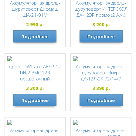
Аккумуляторная дрель-
Аккумуляторная дрель-
шуруповерт Дифмаш
шуруповерт ИНТЕРСКОЛ
ША-21-01М
ДА-12ЭР промо (2 А.ч.)
434.2.2.20
ДИОЛД
2 990
р.
3 200
р.
ИНТЕРСКОЛ
Подробнее
Подробнее
Дрель DWT акк. ABSP-12
Аккумуляторная дрель-
DN-2 BMC 12В
шуруповерт Вихрь
бесщёточный
ДА-12Л-2К 72/14/7
двигат,2х2Ач Li-ion,35Нм,
ВИХРЬ
3 300
р.
3 390
р.
0-400/0-1500об/мин,
(кейс)
Подробнее
Подробнее
DWT
Аккумуляторная дрель-
Аккумуляторная дрель-