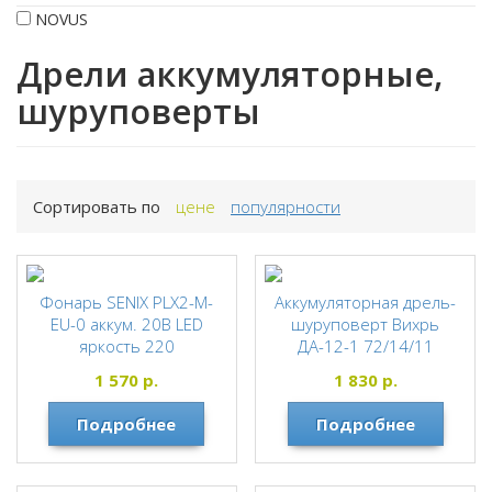
NOVUS
Дрели аккумуляторные,
шуруповерты
Сортировать по
цене
популярности
Фонарь SENIX PLX2-M-
Аккумуляторная дрель-
EU-0 аккум. 20В LED
шуруповерт Вихрь
яркость 220
ДА-12-1 72/14/11
Люмен.Продолжительст
ВИХРЬ
1 570
р.
1 830
р.
ь работы - 25ч. (5Ач
батарея) БЕЗ АКБ, З/У
Подробнее
Подробнее
(КОРОБКА)
SENIX