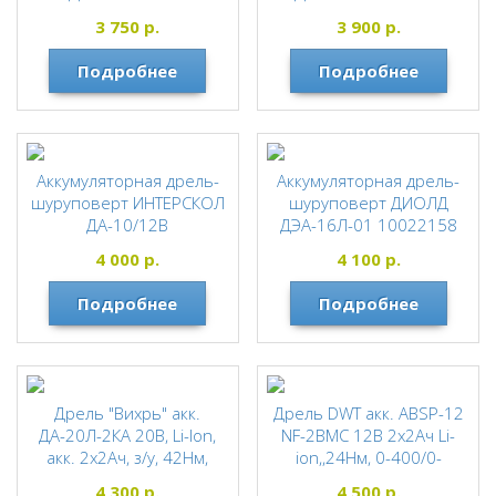
ДИОЛД
ВИХРЬ
3 750
р.
3 900
р.
Подробнее
Подробнее
Аккумуляторная дрель-
Аккумуляторная дрель-
шуруповерт ИНТЕРСКОЛ
шуруповерт ДИОЛД
ДА-10/12В
ДЭА-16Л-01 10022158
ИНТЕРСКОЛ
ДИОЛД
4 000
р.
4 100
р.
Подробнее
Подробнее
Дрель "Вихрь" акк.
Дрель DWT акк. ABSP-12
ДА-20Л-2КА 20В, Li-Ion,
NF-2BMC 12В 2х2Ач Li-
акк. 2х2Ач, з/у, 42Нм,
ion,,24Нм, 0-400/0-
400/1400об/мин. с
1350об/мин, (кейс)
4 300
р.
4 500
р.