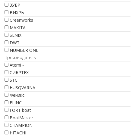
ЗУБР
ВИХРЬ
Greenworks
MAKITA
SENIX
DWT
NUMBER ONE
Производитель
Atemi -
СИБРТЕХ
STC
HUSQVARNA
Феникс
FLINC
FORT boat
BoatMaster
CHAMPION
HITACHI