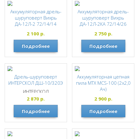
Аккумуляторная дрель-
Аккумуляторная дрель-
шуруповерт Вихрь
шуруповерт Вихрь
ДА-12Л-2 72/14/14
ДА-12Л-2КА 72/14/26
ВИХРЬ
ВИХРЬ
2 100
р.
2 750
р.
Подробнее
Подробнее
Дрель-шуруповерт
Аккумуляторная цепная
ИНТЕРСКОЛ ДШ-10/320Э
пила MTX MCS-100 (2х2,0
Ач)
ИНТЕРСКОЛ
МТХ
2 870
р.
2 900
р.
Подробнее
Подробнее