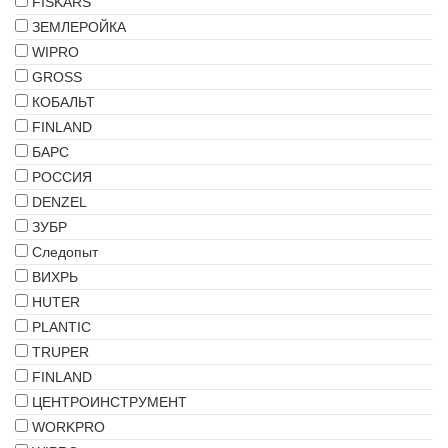
FISKARS
ЗЕМЛЕРОЙКА
WIPRO
GROSS
КОБАЛЬТ
FINLAND
БАРС
РОССИЯ
DENZEL
ЗУБР
Следопыт
ВИХРЬ
HUTER
PLANTIC
TRUPER
FINLAND
ЦЕНТРОИНСТРУМЕНТ
WORKPRO