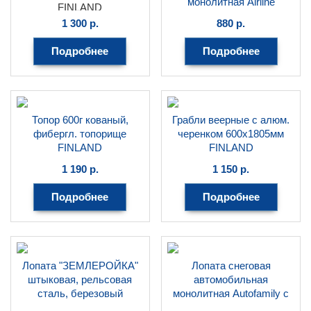
монолитная Airline
FINLAND
1 300
р.
880
р.
Подробнее
Подробнее
Топор 600г кованый,
Грабли веерные с алюм.
фибергл. топорище
черенком 600х1805мм
FINLAND
FINLAND
FINLAND
FINLAND
1 190
р.
1 150
р.
Подробнее
Подробнее
Лопата "ЗЕМЛЕРОЙКА"
Лопата снеговая
штыковая, рельсовая
автомобильная
сталь, березовый
монолитная Autofamily с
черенок, длина 1450 мм.,
метал. кантом,