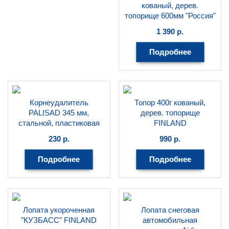
кованый, дерев.
топорище 600мм "Россия"
(Труд) С373
1 390
р.
РОССИЯ
Подробнее
Корнеудалитель
Топор 400г кованый,
PALISAD 345 мм,
дерев. топорище
стальной, пластиковая
FINLAND
рукоятка Connect 63009
FINLAND
230
р.
990
р.
PALISAD
Подробнее
Подробнее
Лопата укороченная
Лопата снеговая
"КУЗБАСС" FINLAND
автомобильная