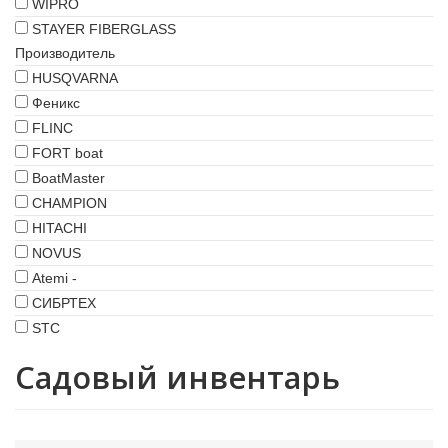
WIPRO
STAYER FIBERGLASS
Производитель
HUSQVARNA
Феникс
FLINC
FORT boat
BoatMaster
CHAMPION
HITACHI
NOVUS
Atemi -
СИБРТЕХ
STC
Садовый инвентарь