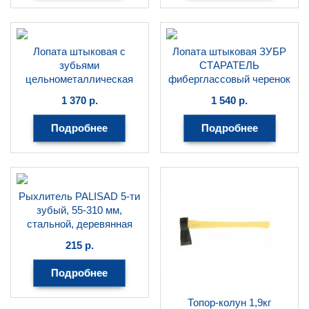
Лопата штыковая с
Лопата штыковая ЗУБР
зубьями
СТАРАТЕЛЬ
цельнометаллическая
фиберглассовый черенок
FINLAND SHARK
39545_z02
1 370
р.
1 540
р.
FINLAND
ЗУБР
Подробнее
Подробнее
Рыхлитель PALISAD 5-ти
зубый, 55-310 мм,
стальной, деревянная
рукоятка, Classic 62353
215
р.
PALISAD
Подробнее
Топор-колун 1,9кг