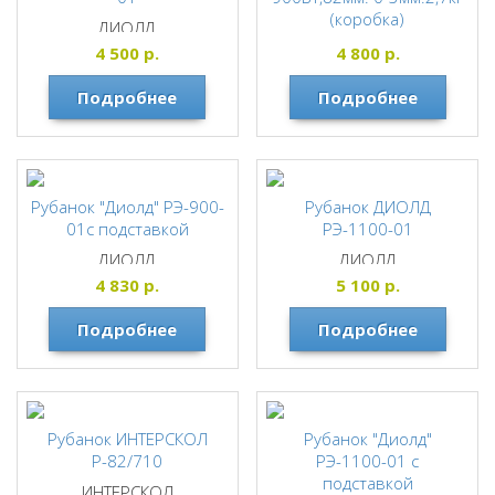
(коробка)
ДИОЛД
DWT
4 500
р.
4 800
р.
Подробнее
Подробнее
Рубанок "Диолд" РЭ-900-
Рубанок ДИОЛД
01с подставкой
РЭ-1100-01
ДИОЛД
ДИОЛД
4 830
р.
5 100
р.
Подробнее
Подробнее
Рубанок ИНТЕРСКОЛ
Рубанок "Диолд"
Р-82/710
РЭ-1100-01 с
подставкой
ИНТЕРСКОЛ