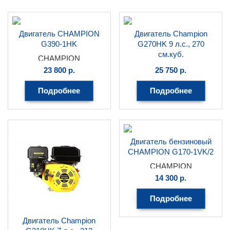
Двигатель CHAMPION
Двигатель Champion
G390-1HK
G270HK 9 л.с., 270
см.куб.
CHAMPION
CHAMPION
23 800
р.
25 750
р.
Подробнее
Подробнее
Двигатель бензиновый
CHAMPION G170-1VK/2
CHAMPION
14 300
р.
Подробнее
Двигатель Champion