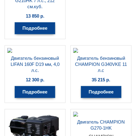
G210HK 7 л.с., 212
см.куб.
CHAMPION
13 850
р.
Подробнее
Двигатель бензиновый
Двигатель бензиновый
LIFAN 160F D19 мм, 4,0
CHAMPION G340VKE 11
л.с.
л.с
LIFAN
CHAMPION
12 300
р.
35 215
р.
Подробнее
Подробнее
Двигатель CHAMPION
G270-1HK