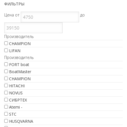
ФИЛЬТРЫ
Цена
от
до
Производитель
CHAMPION
LIFAN
Производитель
FORT boat
BoatMaster
CHAMPION
HITACHI
NOVUS
СИБРТЕХ
Atemi -
STC
HUSQVARNA