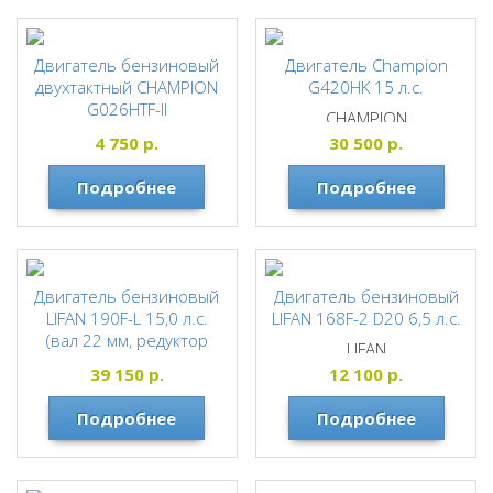
Двигатель бензиновый
Двигатель Champion
двухтактный CHAMPION
G420HK 15 л.с.
G026HTF-II
CHAMPION
CHAMPION
4 750
р.
30 500
р.
Подробнее
Подробнее
Двигатель бензиновый
Двигатель бензиновый
LIFAN 190F-L 15,0 л.с.
LIFAN 168F-2 D20 6,5 л.с.
(вал 22 мм, редуктор
LIFAN
шестеренный)
39 150
р.
12 100
р.
LIFAN
Подробнее
Подробнее