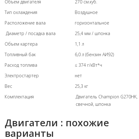
Объем двигателя
270 см.куб.
Тип охлаждения
Воздушное
Расположение вала
горизонтальное
Диаметр / посадка вала
25,4 мм / шпонка
Объем картера
1,1 л
Топливный бак
6,0 л (бензин АИ92)
Расход топлива
≤ 374 г/кВт*ч
Электростартер
нет
Вес
25,3 кг
Комплектация
Двигатель Champion G270HK, и
свечной, шпонка
Двигатели : похожие
варианты