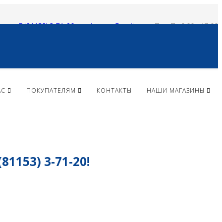
+ 7 (81153) 3-71-20
vlparma@mail.ru
Пн - Пт 9:00 - 17:00
АС
ПОКУПАТЕЛЯМ
КОНТАКТЫ
НАШИ МАГАЗИНЫ
153) 3-71-20!