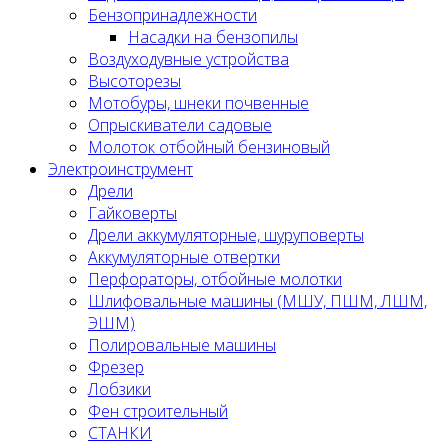
Бензопринадлежности
Насадки на бензопилы
Воздуходувные устройства
Высоторезы
Мотобуры, шнеки почвенные
Опрыскиватели садовые
Молоток отбойный бензиновый
Электроинструмент
Дрели
Гайковерты
Дрели аккумуляторные, шуруповерты
Аккумуляторные отвертки
Перфораторы, отбойные молотки
Шлифовальные машины (МШУ, ПШМ, ЛШМ,
ЭШМ)
Полировальные машины
Фрезер
Лобзики
Фен строительный
СТАНКИ