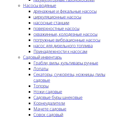
Насосы водяные
дренажные и фекальные насосы
циркуляционные насосы
насосные станции
поверхностные насосы
скважинные, колодезные насосы
погружные вибрационные насосы
насос для дизельного топлива
Принадлежности к насосам
Садовый инвентарь
Грабли, вилы, культивары ручные
Лопаты
Секаторы, сучкорезы, ножницы, пилы
садовые
Топоры
Ножи садовые
Садовые буры шнековые
Корнеудалители
Мачете садовые
Совок садовый