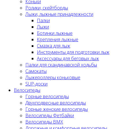
Коньки
Ролики, скейтборды
Лыжи, лыжные принадлежности
Палки
Лыжи
Ботинки лыжные
Крепления лыжные
Смазка для лыж
Инструменты для подготовки лыж
Аксессуары для беговых лыж
Палки для скандинавской ходьбы
Самокаты
Лыжероллеры коньковые
SUP-доски
Велосипеды
Горные велосипеды
Двухподвесные велосипеды
Горные женские велосипеды
Велосипеды Фетбайки
Велосипеды BMX
Дорожные и комфортные велосипеды