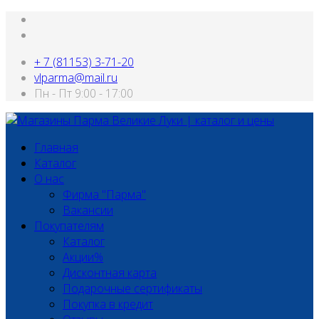
+ 7 (81153) 3-71-20
vlparma@mail.ru
Пн - Пт 9:00 - 17:00
Главная
Каталог
О нас
Фирма "Парма"
Вакансии
Покупателям
Каталог
Акции%
Дисконтная карта
Подарочные сертификаты
Покупка в кредит