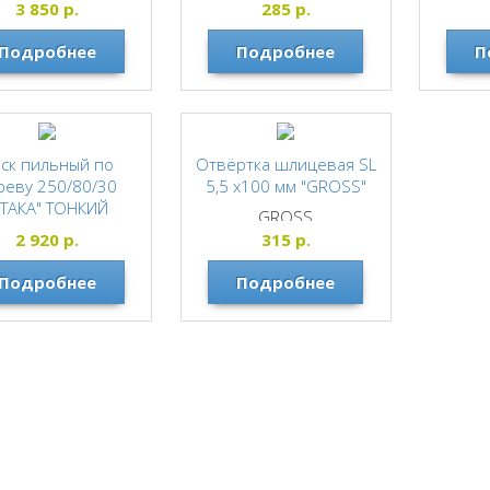
CHAMPION
3 850
р.
285
р.
CHAMPION
Подробнее
Подробнее
П
ск пильный по
Отвёртка шлицевая SL
реву 250/80/30
5,5 x100 мм "GROSS"
АТАКА" ТОНКИЙ
GROSS
АТАКА
2 920
р.
315
р.
Подробнее
Подробнее