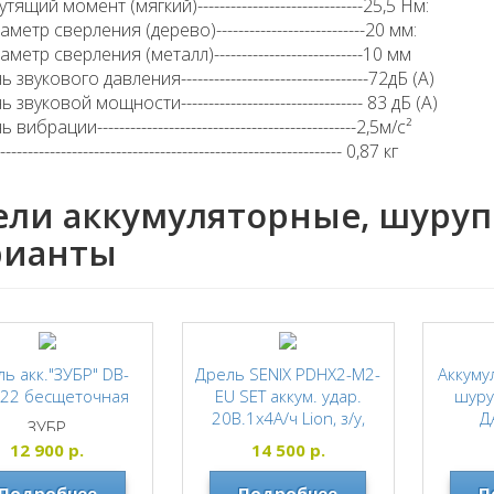
тящий момент (мягкий)------------------------------25,5 Нм:
метр сверления (дерево)---------------------------20 мм:
метр сверления (металл)---------------------------10 мм
звукового давления----------------------------------72дБ (А)
звуковой мощности--------------------------------- 83 дБ (А)
вибрации-----------------------------------------------2,5м/с²
------------------------------------------------------------ 0,87 кг
ели аккумуляторные, шуруп
рианты
ь акк."ЗУБР" DB-
Дрель SENIX PDHX2-M2-
Аккуму
-22 бесщеточная
EU SET аккум. удар.
шуру
20В.1х4А/ч Lion, з/у,
Д
ЗУБР
бесщеточный двиг.
б
12 900
р.
14 500
р.
60Нм, 0-600/2000об/
двига
мин. (КЕЙС)
Подробнее
Подробнее
П