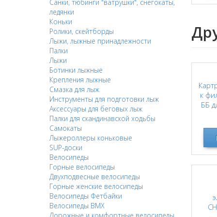
Санки, тюбинги "ватрушки", снегокаты,
ледянки
Коньки
Др
Ролики, скейтборды
Лыжи, лыжные принадлежности
Палки
Лыжи
Ботинки лыжные
Крепления лыжные
Карт
Смазка для лыж
к фи
Инструменты для подготовки лыж
ББ д
Аксессуары для беговых лыж
очис
Палки для скандинавской ходьбы
Самокаты
Лыжероллеры коньковые
SUP-доски
Велосипеды
Горные велосипеды
Двухподвесные велосипеды
Горные женские велосипеды
Велосипеды Фетбайки
э
Велосипеды BMX
CH
Дорожные и комфортные велосипеды