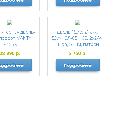
ляторная дрель-
Дрель "Диолд" акк.
поверт MAKITA
ДЭА-16Л-05 16В, 2х2Ач,
DHP453RFE
Li-ion, 53Нм, патрон
10мм, 0-450/0-1800об/
MAKITA
28 990
р.
5 750
р.
мин. (Кейс)
одробнее
Подробнее
ДИОЛД