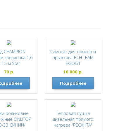
рд CHAMPION
Самокат для трюков и
е звёздочка 1,6
прыжков TECH TEAM
х 15 м Star
EGOIST
CHAMPION
TECH TEAM
70
р.
10 000
р.
одробнее
Подробнее
ки роликовые
Тепловая пушка
ижные ONLITOP
дизельная прямого
0-33 СИНИЙ/
нагрева "РЕСАНТА"
ЕВЫЙ/ГОЛУБОЙ
ТДП-10000