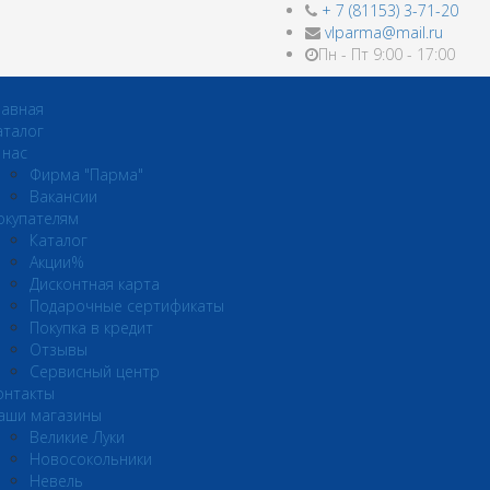
+ 7 (81153) 3-71-20
vlparma@mail.ru
Пн - Пт 9:00 - 17:00
лавная
аталог
 нас
Фирма "Парма"
Вакансии
окупателям
Каталог
Акции%
Дисконтная карта
Подарочные сертификаты
Покупка в кредит
Отзывы
Сервисный центр
онтакты
аши магазины
Великие Луки
Новосокольники
Невель