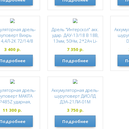
SENIX
уляторная дрель-
Дрель "Интерскол" акк.
Аккуму
руповерт Вихрь
удар. ДАУ-13/18 В 18В,
шуру
14,4Л-2К 72/14/8
13мм, 50Нм, 2*2Ач Li-
ion АПИ, Кейс
ВИХРЬ
3 400
р.
7 350
р.
ИНТЕРСКОЛ
Подробнее
Подробнее
П
уляторная дрель-
Аккумуляторная дрель-
уповерт MAKITA
шуруповерт ДИОЛД
P485Z ударная,
ДЭА-21ЛИ-01М
еточная БЕЗ АКБ,
ДИОЛД
11 300
р.
3 750
р.
З/У
Подробнее
MAKITA
Подробнее