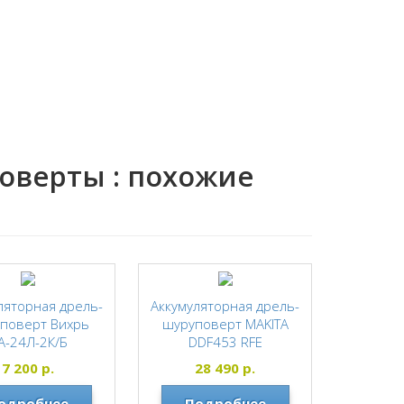
оверты : похожие
ляторная дрель-
Аккумуляторная дрель-
поверт Вихрь
шуруповерт MAKITA
А-24Л-2К/Б
DDF453 RFE
есщеточный
MAKITA
7 200
р.
28 490
р.
тель 72/14/24
одробнее
ВИХРЬ
Подробнее