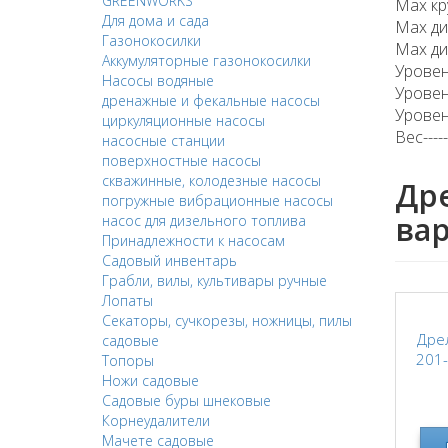
GREENWORKS
Max кру
Для дома и сада
Max диа
Газонокосилки
Max диа
Аккумуляторные газонокосилки
Уровень 
Насосы водяные
Уровень 
дренажные и фекальные насосы
Уровень 
циркуляционные насосы
Вес-------
насосные станции
поверхностные насосы
скважинные, колодезные насосы
Др
погружные вибрационные насосы
ва
насос для дизельного топлива
Принадлежности к насосам
Садовый инвентарь
Грабли, вилы, культивары ручные
Лопаты
Секаторы, сучкорезы, ножницы, пилы
Дрел
садовые
201
Топоры
Ножи садовые
Садовые буры шнековые
Корнеудалители
Мачете садовые