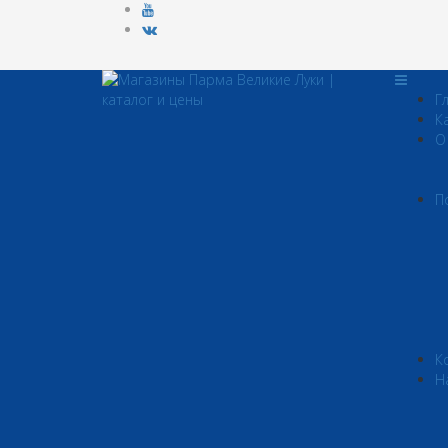
Г
К
О
П
К
Н