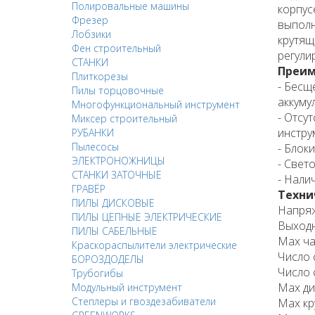
Полировальные машины
корпус
Фрезер
выполн
Лобзики
крутящ
Фен строительный
регули
СТАНКИ
Преим
Плиткорезы
- Бесщ
Пилы торцовочные
аккуму
Многофункциональный инструмент
- Отсу
Миксер строительный
инстру
РУБАНКИ
Пылесосы
- Блок
ЭЛЕКТРОНОЖНИЦЫ
- Свет
СТАНКИ ЗАТОЧНЫЕ
- Нали
ГРАВЁР
Техни
ПИЛЫ ДИСКОВЫЕ
Напряжени
ПИЛЫ ЦЕПНЫЕ ЭЛЕКТРИЧЕСКИЕ
Выходная
ПИЛЫ САБЕЛЬНЫЕ
Max час
Краскораспылители электрические
Число ско
БОРОЗДОДЕЛЫ
Число с
Трубогибы
Max диам
Модульный инструмент
Степлеры и гвоздезабиватели
Max крут