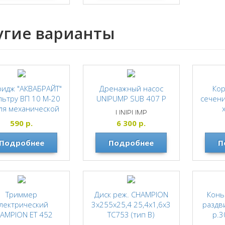
угие варианты
ридж "АКВАБРАЙТ"
Дренажный насос
Ко
льтру ВП 10 М-20
UNIPUMP SUB 407 P
сечени
ля механической
UNIPUMP
тки воды, 10мкм,
590
р.
6 300
р.
Big Blue 20"
Подробнее
АКВАБРАЙТ
Подробнее
П
Триммер
Диск реж. CHAMPION
Конь
лектрический
3х255х25,4 25,4х1,6х3
раздв
AMPION ET 452
ТС753 (тип В)
р.3
(125R,235R,FS80)
ОРАНЖ