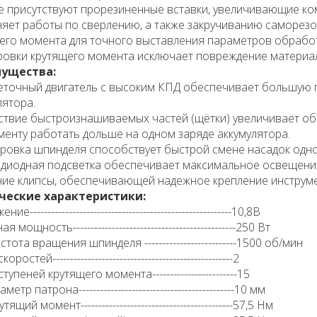
е присутствуют прорезиненные вставки, увеличивающие ко
яет работы по сверлению, а также закручиванию саморезо
его момента для точного выставления параметров обрабо
ровки крутящего момента исключает повреждение материал
ущества:
еточный двигатель с высоким КПД обеспечивает большую 
лятора.
тствие быстроизнашиваемых частей (щётки) увеличивает об
менту работать дольше на одном заряде аккумулятора.
ировка шпинделя способствует быстрой смене насадок одно
одиодная подсветка обеспечивает максимальное освещени
чие клипсы, обеспечивающей надежное крепление инструме
ческие характеристики:
е---------------------------------------------------------10,8В
 мощность----------------------------------------------250 Вт
тота вращения шпинделя --------------------------1500 об/мин
ростей---------------------------------------------------2
тупеней крутящего момента------------------------15
етр патрона--------------------------------------------10 мм
ящий момент-------------------------------------------57,5 Нм